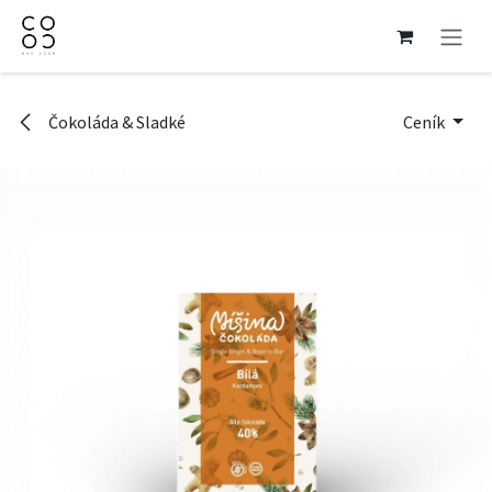
Přejít na obsah
Čokoláda & Sladké
Ceník