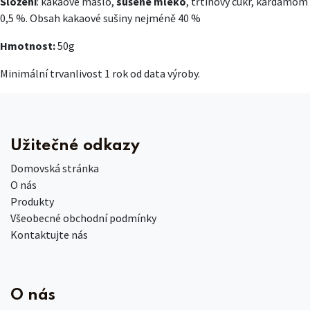
Složení
: kakaové máslo,
sušené mléko
, třtinový cukr, kardamom
0,5 %. Obsah kakaové sušiny nejméně 40 %
Hmotnost:
50g
Minimální trvanlivost 1 rok od data výroby.
Užitečné odkazy
Domovská stránka
O nás
Produkty
Všeobecné obchodní podmínky
Kontaktujte nás
O nás