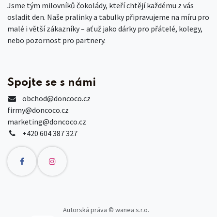
Jsme tým milovníků čokolády, kteří chtějí každému z vás
osladit den. Naše pralinky a tabulky připravujeme na míru pro
malé i větší zákazníky – ať už jako dárky pro přátelé, kolegy,
nebo pozornost pro partnery.
Spojte se s námi
obchod
@doncoco.cz
firmy@doncoco.cz
marketing@doncoco.cz
+420 604 387 327
Autorská práva © wanea s.r.o.