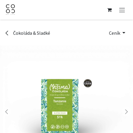
Přejít na obsah
Čokoláda & Sladké
Ceník