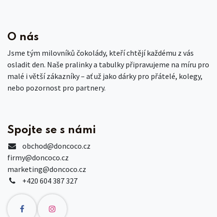
O nás
Jsme tým milovníků čokolády, kteří chtějí každému z vás
osladit den. Naše pralinky a tabulky připravujeme na míru pro
malé i větší zákazníky – ať už jako dárky pro přátelé, kolegy,
nebo pozornost pro partnery.
Spojte se s námi
obchod
@doncoco.cz
firmy@doncoco.cz
marketing@doncoco.cz
+420 604 387 327