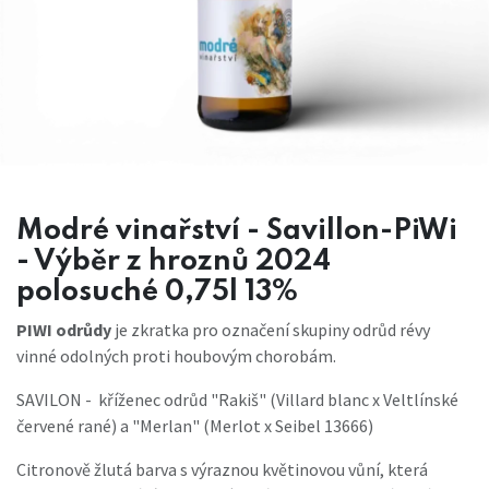
Modré vinařství - Savillon-PiWi
- Výběr z hroznů 2024
polosuché 0,75l 13%
PIWI odrůdy
je zkratka pro označení skupiny odrůd révy
vinné odolných proti houbovým chorobám.
SAVILON - kříženec odrůd "Rakiš" (Villard blanc x Veltlínské
červené rané) a "Merlan" (Merlot x Seibel 13666)
Citronově žlutá barva s výraznou květinovou vůní, která