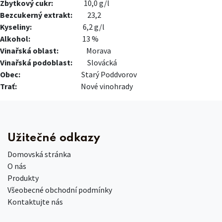
Zbytkový cukr:
​10,0 g/l
Bezcukerný extrakt:
​23,2
Kyseliny:
​​6,2 g/l
Alkohol:
​​13 %
Vinařská oblast:
​Morava
Vinařská podoblast:
​​Slovácká
Obec:
​Starý Poddvorov
Trať:
Nové vinohrady
Užitečné odkazy
Domovská stránka
O nás
Produkty
Všeobecné obchodní podmínky
Kontaktujte nás