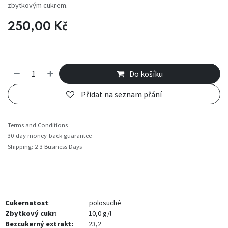
zbytkovým cukrem.
250,00
Kč
Do košíku
Přidat na seznam přání
Terms and Conditions
30-day money-back guarantee
Shipping: 2-3 Business Days
Cukernatost
:
​​polosuché
Zbytkový cukr:
​10,0 g/l
Bezcukerný extrakt:
​23,2