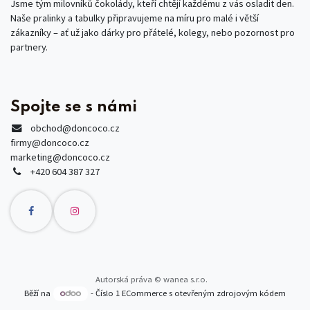
Jsme tým milovníků čokolády, kteří chtějí každému z vás osladit den.
Naše pralinky a tabulky připravujeme na míru pro malé i větší
zákazníky – ať už jako dárky pro přátelé, kolegy, nebo pozornost pro
partnery.
Spojte se s námi
obchod
@doncoco.cz
firmy@doncoco.cz
marketing@doncoco.cz
+420 604 387 327
Autorská práva © wanea s.r.o.
Běží na
- Číslo 1
ECommerce s otevřeným zdrojovým kódem