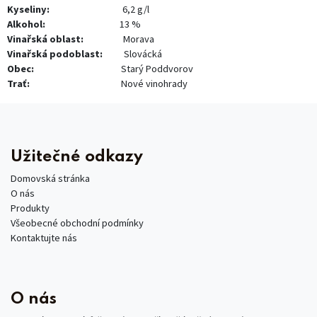
Kyseliny:
​​6,2 g/l
Alkohol:
​​13 %
Vinařská oblast:
​Morava
Vinařská podoblast:
​​Slovácká
Obec:
​Starý Poddvorov
Trať:
Nové vinohrady
Užitečné odkazy
Domovská stránka
O nás
Produkty
Všeobecné obchodní podmínky
Kontaktujte nás
O nás