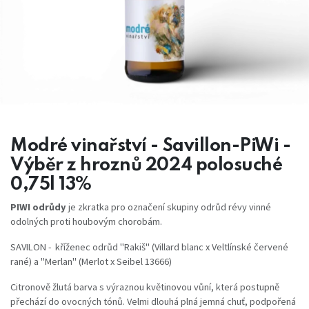
Modré vinařství - Savillon-PiWi -
Výběr z hroznů 2024 polosuché
0,75l 13%
PIWI odrůdy
je zkratka pro označení skupiny odrůd révy vinné
odolných proti houbovým chorobám.
SAVILON - kříženec odrůd "Rakiš" (Villard blanc x Veltlínské červené
rané) a "Merlan" (Merlot x Seibel 13666)
Citronově žlutá barva s výraznou květinovou vůní, která postupně
přechází do ovocných tónů. Velmi dlouhá plná jemná chuť, podpořená