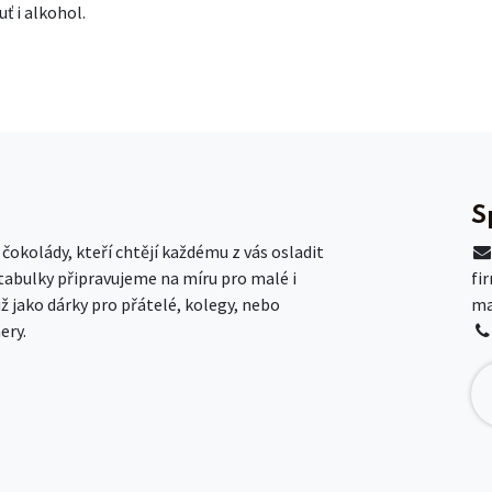
ť i alkohol.
S
okolády, kteří chtějí každému z vás osladit
 tabulky připravujeme na míru pro malé i
fi
už jako dárky pro přátelé, kolegy, nebo
ma
ery.