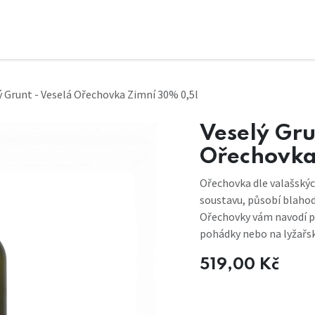
ý Grunt - Veselá Ořechovka Zimní 30% 0,5l
Veselý Gru
Ořechovka
Ořechovka dle valašskýc
soustavu, působí blahodá
Ořechovky vám navodí po
pohádky nebo na lyžařs
519,00
Kč