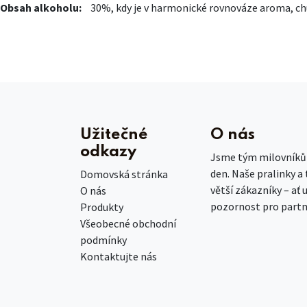
Obsah alkoholu:
30%, kdy je v harmonické rovnováze aroma, chu
Užitečné
O nás
odkazy
Jsme tým milovníků č
den. Naše pralinky a
Domovská stránka
větší zákazníky – ať 
O nás
pozornost pro partn
Produkty
Všeobecné obchodní
podmínky
Kontaktujte nás