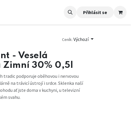
Přihlásit se
Výchozí
Ceník:
nt - Veselá
 Zimní 30% 0,5l
h tradic podporuje oběhovou i nervovou
rně na trávicí ústrojí i srdce. Sklenka naší
hodu ať jste doma v kuchyni, u televizní
kém svahu.