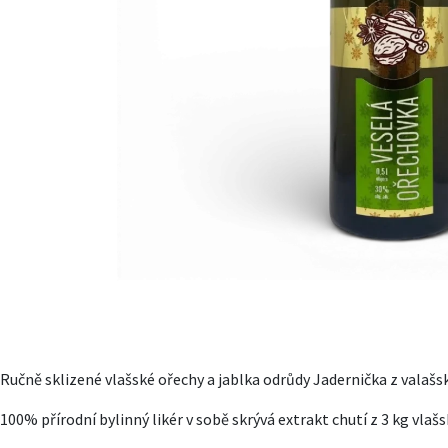
Ručně sklizené vlašské ořechy a jablka odrůdy Jadernička z valašs
100% přírodní bylinný likér v sobě skrývá extrakt chutí z 3 kg vlaš