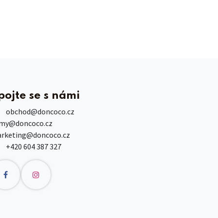
pojte se s námi
obchod
@doncoco.cz
rmy@doncoco.cz
rketing@doncoco.cz
+420 604 387 327