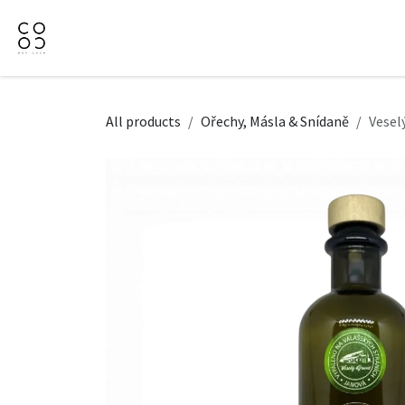
Přejít na obsah
Domů
Naše nabídka
Firemní dárky
O Nás
All products
Ořechy, Másla & Snídaně
Vesel