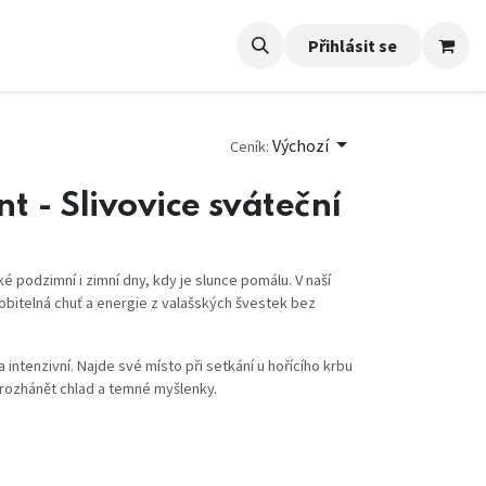
Přihlásit se
Výchozí
Ceník:
t - Slivovice sváteční
ké podzimní i zimní dny, kdy je slunce pomálu. V naší
obitelná chuť a energie z valašských švestek bez
 intenzivní. Najde své místo při setkání u hořícího krbu
rozhánět chlad a temné myšlenky.