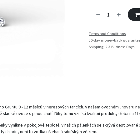
Terms and Conditions
30-day money-back guarante
Shipping: 2-3 Business Days
ého Gruntu 8 - 12 měsíců v nerezových tancích. V našem ovocném lihovaru n
ě sladké ovoce s plnou chutí. Díky tomu vzniká kvalitní produkt, třeba na 1l
ky vynikne v pokojové teplotě. V našich pálenkách se skrývá destilované sl
 chladit, není to vodka ošlehaná sibiřským větrem.