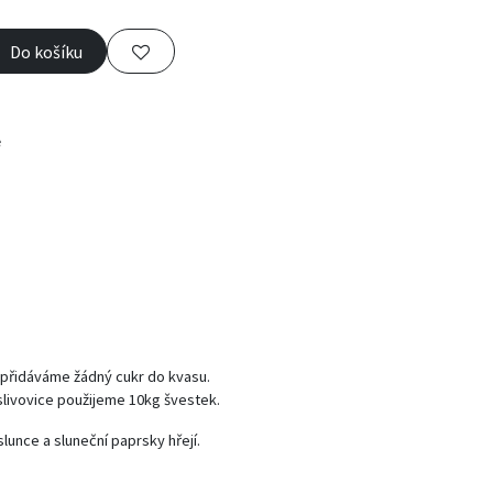
Do košíku
e
epřidáváme žádný cukr do kvasu.
 slivovice použijeme 10kg švestek.
unce a sluneční paprsky hřejí.