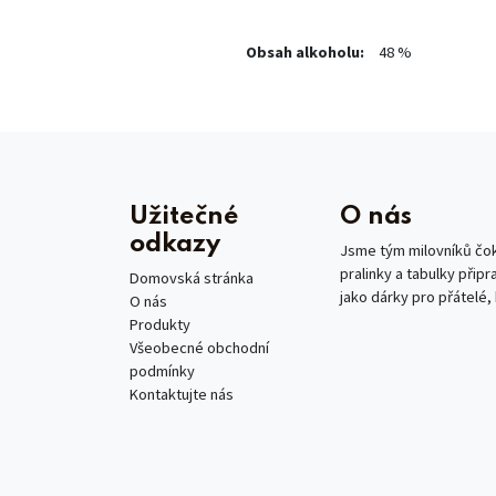
Obsah alkoholu:
48 %
Užitečné
O nás
odkazy
Jsme tým milovníků čoko
pralinky a tabulky připr
Domovská stránka
jako dárky pro přátelé,
O nás
Produkty
Všeobecné obchodní
podmínky
Kontaktujte nás