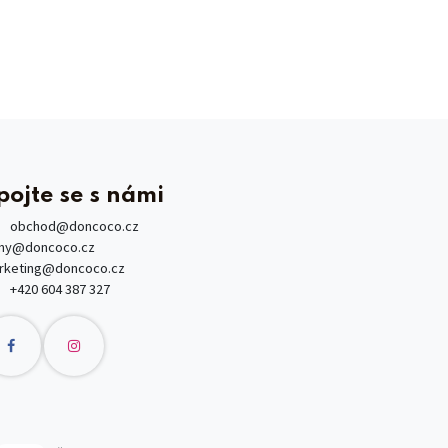
pojte se s námi
obchod
@doncoco.cz
rmy@doncoco.cz
rketing@doncoco.cz
+420 604 387 327