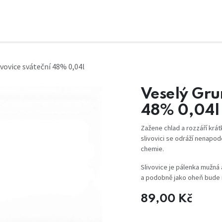
ivovice sváteční 48% 0,04l
Veselý Grun
48% 0,04l
Zažene chlad a rozzáří krát
slivovici se odráží nenapod
chemie.
Slivovice je pálenka mužná a
a podobně jako oheň bude 
89,00
Kč