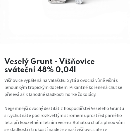
Veselý Grunt - Višňovice
sváteční 48% 0,04l
Višňovice vypálená na Valašsku. Sytá a ovocná vůně višní s
lehounkým tropickým dotekem. Pikantně kořeněná chuť se
přelévá až k lahodné sladkosti hořké čokolády.
Nejjemnější ovocný destilát z hospodářství Veselého Gruntu
si vychutnáte pod rozkvetlým stromem uprostřed parného
leta při kouzelném letním večeru. Bohatou chuť a plnou vůni
se sladkostí i trpkostí najdete v naší višňovici, ale i v