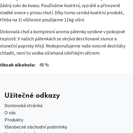
žádný cukr do kvasu. Používáme kvalitní, vyzrálé a přirozeně
sladké ovoce s plnou chutí. Díky tomu vzniká kvalitní produkt,
třeba na 1l višňovice použijeme 11kg višní.
Dokonalá chuť a komplexní aroma pálenky vynikne v pokojové
teplotě. V našich pálenkách se skrývá destilované slunce a
sluneční paprsky hřejí. Nedoporučujeme naše ovocné destiláty
chladit, není to vodka ošlehaná sibiřským větrem.
Obsah alkoholu:
48 %
Užitečné odkazy
Domovská stránka
O nás
Produkty
Všeobecné obchodní podmínky