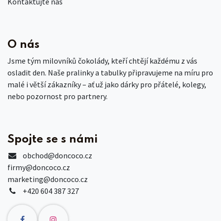
Kontaktujte nás
O nás
Jsme tým milovníků čokolády, kteří chtějí každému z vás
osladit den. Naše pralinky a tabulky připravujeme na míru pro
malé i větší zákazníky – ať už jako dárky pro přátelé, kolegy,
nebo pozornost pro partnery.
Spojte se s námi
obchod
@doncoco.cz
firmy@doncoco.cz
marketing@doncoco.cz
+420 604 387 327