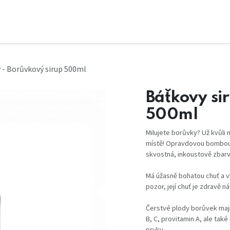
y - Borůvkový sirup 500ml
Báťkovy si
500ml
Milujete borůvky? Už kvůli 
místě! Opravdovou bombou 
skvostná, inkoustově zbar
Má úžasně bohatou chuť a vý
pozor, její chuť je zdravě n
Čerstvé plody borůvek mají 
B, C, provitamin A, ale také
prvky.