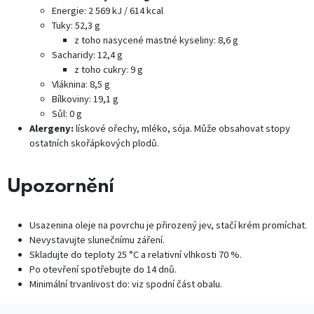
Energie: 2 569 kJ / 614 kcal
Tuky: 52,3 g
z toho nasycené mastné kyseliny: 8,6 g
Sacharidy: 12,4 g
z toho cukry: 9 g
Vláknina: 8,5 g
Bílkoviny: 19,1 g
Sůl: 0 g
Alergeny:
lískové ořechy, mléko, sója. Může obsahovat stopy
ostatních skořápkových plodů.
Upozornění
Usazenina oleje na povrchu je přirozený jev, stačí krém promíchat.
Nevystavujte slunečnímu záření.
Skladujte do teploty 25 °C a relativní vlhkosti 70 %.
Po otevření spotřebujte do 14 dnů.
Minimální trvanlivost do: viz spodní část obalu.