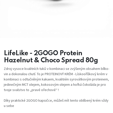
LifeLike - 2GOGO Protein
Hazelnut & Choco Spread 80g
Zdroj vysoce kvalitních tuků v kombinaci se zvýšeným obsahem bílko­
vin a dokonalou chutí. To je PROTEINOVÝ KRÉM - Lískooříškový krém v
kombinaci s odtučněným kakaem, kvalitním syro­vátkovým proteinem,
je­dinečným MCT olejem, kokosovým olejem a hořká čokoláda je pro
tvoje svalstvo to „pravé ořechové“ !
Díky praktické 2GOGO kapsičce, mů­žeš mít tento oblíbený krém vždy
u sebe