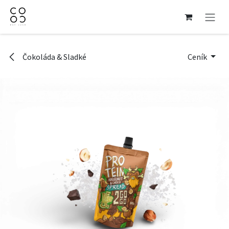
Přejít na obsah
Čokoláda & Sladké
Ceník