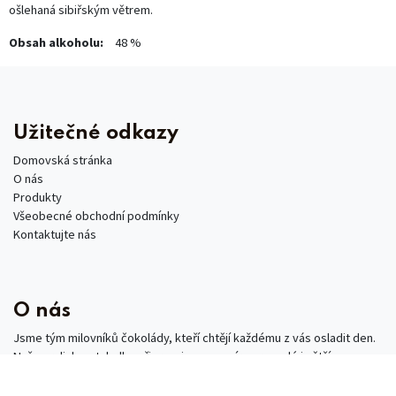
ošlehaná sibiřským větrem.
Obsah alkoholu:
48 %
Užitečné odkazy
Domovská stránka
O nás
Produkty
Všeobecné obchodní podmínky
Kontaktujte nás
O nás
Jsme tým milovníků čokolády, kteří chtějí každému z vás osladit den.
Naše pralinky a tabulky připravujeme na míru pro malé i větší
zákazníky – ať už jako dárky pro přátelé, kolegy, nebo pozornost pro
partnery.