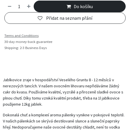
Do košíku
Přidat na seznam přání
Terms and Conditions
30-day money-back guarantee
Shipping: 2-3 Business Days
Jablkovice zraje v hospodářství Veselého Gruntu 8 - 12 měsíců v
nerezových tancích. V našem ovocném lihovaru nepřidáváme žádný
cukr do kvasu. Používáme kvalitní, vyzrálé a přirozeně sladké ovoce s
plnou chutí. Díky tomu vzniká kvalitní produkt, třeba na 1l jablkovice
použijeme 12kg jablek.
Dokonalá chuť a komplexní aroma pálenky vynikne v pokojové teplotě.
V našich pálenkách se skrývá destilované slunce a sluneční paprsky
hřejí. Nedoporučujeme naše ovocné destiláty chladit, není to vodka