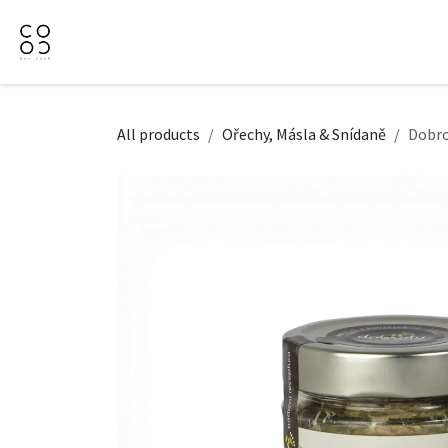
Přejít na obsah
Domů
Naše nabídka
Firemní dárky
O Nás
All products
Ořechy, Másla & Snídaně
Dobro