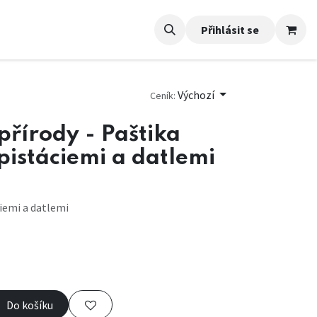
Přihlásit se
Výchozí
Ceník:
přírody - Paštika
pistáciemi a datlemi
ciemi a datlemi
Do košíku