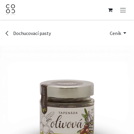
Přejít na obsah
Dochucovací pasty
Ceník