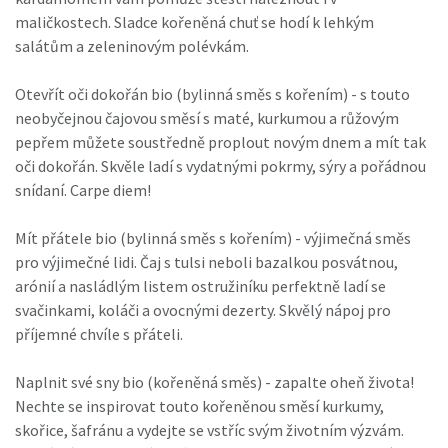
maličkostech. Sladce kořeněná chuť se hodí k lehkým
salátům a zeleninovým polévkám.
Otevřít oči dokořán bio (bylinná směs s kořením) - s touto
neobyčejnou čajovou směsí s maté, kurkumou a růžovým
pepřem můžete soustředně proplout novým dnem a mít tak
oči dokořán. Skvěle ladí s vydatnými pokrmy, sýry a pořádnou
snídaní. Carpe diem!
Mít přátele bio (bylinná směs s kořením) - výjimečná směs
pro výjimečné lidi. Čaj s tulsi neboli bazalkou posvátnou,
arónií a nasládlým listem ostružiníku perfektně ladí se
svačinkami, koláči a ovocnými dezerty. Skvělý nápoj pro
příjemné chvíle s přáteli.
Naplnit své sny bio (kořeněná směs) - zapalte oheň života!
Nechte se inspirovat touto kořeněnou směsí kurkumy,
skořice, šafránu a vydejte se vstříc svým životním výzvám.