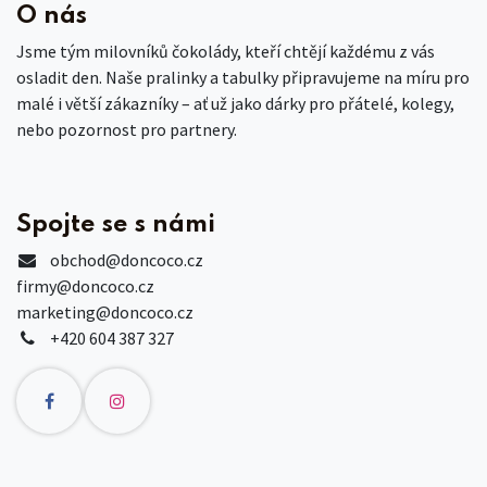
O nás
Jsme tým milovníků čokolády, kteří chtějí každému z vás
osladit den. Naše pralinky a tabulky připravujeme na míru pro
malé i větší zákazníky – ať už jako dárky pro přátelé, kolegy,
nebo pozornost pro partnery.
Spojte se s námi
obchod
@doncoco.cz
firmy@doncoco.cz
marketing@doncoco.cz
+420 604 387 327