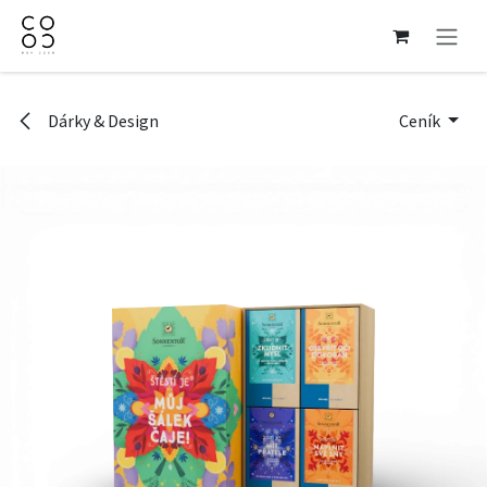
Přejít na obsah
Dárky & Design
Ceník