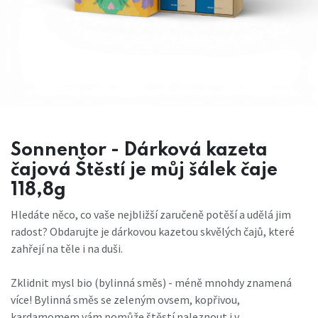
Sonnentor - Dárková kazeta
čajová Štěstí je můj šálek čaje
118,8g
Hledáte něco, co vaše nejbližší zaručeně potěší a udělá jim
radost? Obdarujte je dárkovou kazetou skvělých čajů, které
zahřejí na těle i na duši.
Zklidnit mysl bio (bylinná směs) - méně mnohdy znamená
více! Bylinná směs se zeleným ovsem, kopřivou,
kardamomem vám pomůže štěstí naleznout i v