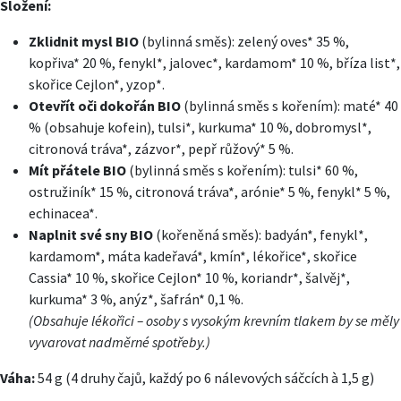
Složení:
Zklidnit mysl BIO
(bylinná směs): zelený oves* 35 %,
kopřiva* 20 %, fenykl*, jalovec*, kardamom* 10 %, bříza list*,
skořice Cejlon*, yzop*.
Otevřít oči dokořán BIO
(bylinná směs s kořením): maté* 40
% (obsahuje kofein), tulsi*, kurkuma* 10 %, dobromysl*,
citronová tráva*, zázvor*, pepř růžový* 5 %.
Mít přátele BIO
(bylinná směs s kořením): tulsi* 60 %,
ostružiník* 15 %, citronová tráva*, arónie* 5 %, fenykl* 5 %,
echinacea*.
Naplnit své sny BIO
(kořeněná směs): badyán*, fenykl*,
kardamom*, máta kadeřavá*, kmín*, lékořice*, skořice
Cassia* 10 %, skořice Cejlon* 10 %, koriandr*, šalvěj*,
kurkuma* 3 %, anýz*, šafrán* 0,1 %.
(Obsahuje lékořici – osoby s vysokým krevním tlakem by se měly
vyvarovat nadměrné spotřeby.)
Váha:
54 g (4 druhy čajů, každý po 6 nálevových sáčcích à 1,5 g)