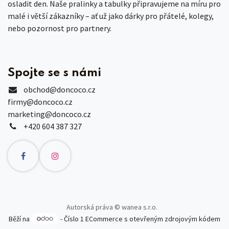
osladit den. Naše pralinky a tabulky připravujeme na míru pro
malé i větší zákazníky – ať už jako dárky pro přátelé, kolegy,
nebo pozornost pro partnery.
Spojte se s námi
obchod
@doncoco.cz
firmy@doncoco.cz
marketing@doncoco.cz
+420 604 387 327
Autorská práva © wanea s.r.o.
Běží na
- Číslo 1
ECommerce s otevřeným zdrojovým kódem