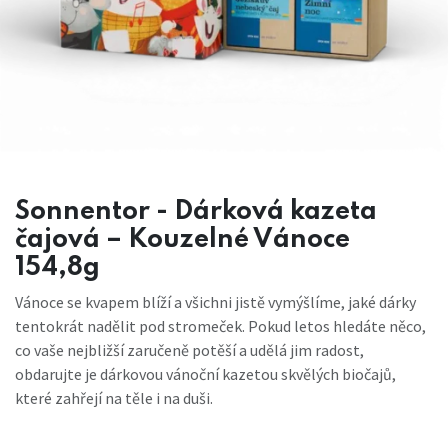
Sonnentor - Dárková kazeta
čajová – Kouzelné Vánoce
154,8g
Vánoce se kvapem blíží a všichni jistě vymýšlíme, jaké dárky
tentokrát nadělit pod stromeček. Pokud letos hledáte něco,
co vaše nejbližší zaručeně potěší a udělá jim radost,
obdarujte je dárkovou vánoční kazetou skvělých biočajů,
které zahřejí na těle i na duši.