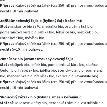
Příprava:
čajový sáček na šálek (cca 250 ml) přelijte vroucí vodou a
nechte 10 min louhovat.
Ježíškův nebeský čaj bio (bylinný čaj s kořením):
Složení:
skořice bio 38 %, meduňka bio, ostružina list bio,
pomerančová kůra bio, jablka bio, lékořice bio, hřebíček bio,
chrpa květ bio, měsíček bio
Příprava:
čajový sáček na šálek (cca 250 ml) přelijte vroucí vodou a
nechte 5–10 min louhovat.
Zimní noc bio (aromatizovaný ovocný čaj):
Složení:
šípek bio, ibišek bio, pomerančová kůra bio, skořice
Cejlon bio, hřebíček bio, jablka bio, éterický olej bio (pomeranč
bio, mandarinka bio, hřebíček bio, skořice bio, levandule bio)
Příprava:
čajový sáček na šálek (cca 250 ml) přelijte vroucí vodou a
nechte 10 min louhovat.
Skořicový zázrak bio (bylinná směs s kořením):
Složení:
kokosové vločky bio, citronová tráva bio, ostružiník bio,