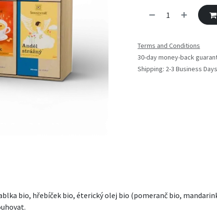
Terms and Conditions
30-day money-back guaran
Shipping: 2-3 Business Day
ablka bio, hřebíček bio, éterický olej bio (pomeranč bio, mandarink
ouhovat.