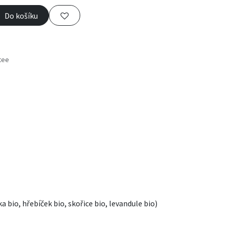
Do košíku
tee
s
a bio, hřebíček bio, skořice bio, levandule bio)