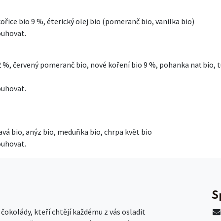
ořice bio 9 %, éterický olej bio (pomeranč bio, vanilka bio)
ouhovat.
2 %, červený pomeranč bio, nové koření bio 9 %, pohanka nať bio, t
ouhovat.
řavá bio, anýz bio, meduňka bio, chrpa květ bio
ouhovat.
S
okolády, kteří chtějí každému z vás osladit