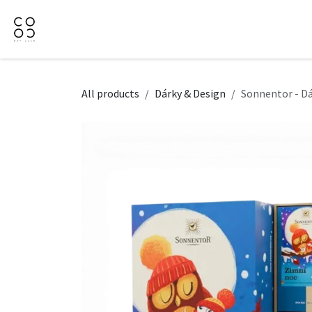
Přejít na obsah
Domů
Naše nabídka
Firemní dárky
O Nás
All products
Dárky & Design
Sonnentor - Dá