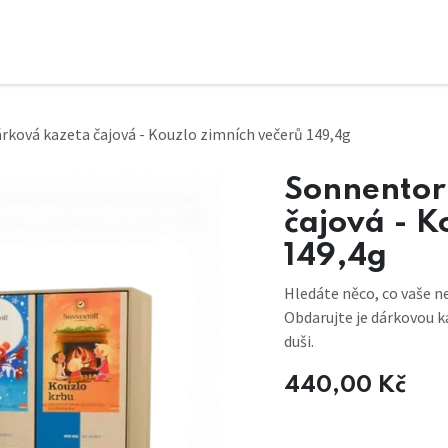
rková kazeta čajová - Kouzlo zimních večerů 149,4g
Sonnentor
čajová - K
149,4g
Hledáte něco, co vaše ne
Obdarujte je dárkovou ka
duši.
440,00
Kč