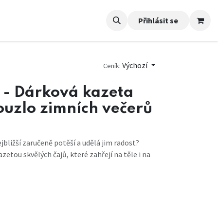
Přihlásit se
Výchozí
Ceník:
 - Dárková kazeta
ouzlo zimních večerů
jbližší zaručeně potěší a udělá jim radost?
zetou skvělých čajů, které zahřejí na těle i na