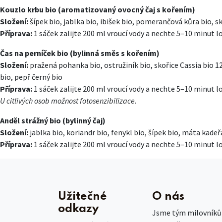
Kouzlo krbu bio (aromatizovaný ovocný čaj s kořením)
Složení:
šípek bio, jablka bio, ibišek bio, pomerančová kůra bio, sk
Příprava:
1 sáček zalijte 200 ml vroucí vody a nechte 5–10 minut l
Čas na perníček bio (bylinná směs s kořením)
Složení:
pražená pohanka bio, ostružiník bio, skořice Cassia bio 1
bio, pepř černý bio
Příprava:
1 sáček zalijte 200 ml vroucí vody a nechte 5–10 minut l
U citlivých osob možnost fotosenzibilizace.
Anděl strážný bio (bylinný čaj)
Složení:
jablka bio, koriandr bio, fenykl bio, šípek bio, máta kade
Příprava:
1 sáček zalijte 200 ml vroucí vody a nechte 5–10 minut l
Užitečné
O nás
odkazy
Jsme tým milovníků č