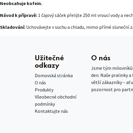
Neobsahuje kofein.
Návod k přípravě:
1 čajový sáček přelijte 250 ml vroucí vody a ne
Skladování:
Uchovávejte v suchu a chladu, mimo přímé sluneční z
Užitečné
O nás
odkazy
Jsme tým milovníků č
den. Naše pralinky a
Domovská stránka
větší zákazníky – ať 
O nás
pozornost pro partn
Produkty
Všeobecné obchodní
podmínky
Kontaktujte nás