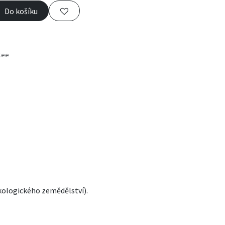
Do košíku
tee
s
ekologického zemědělství).