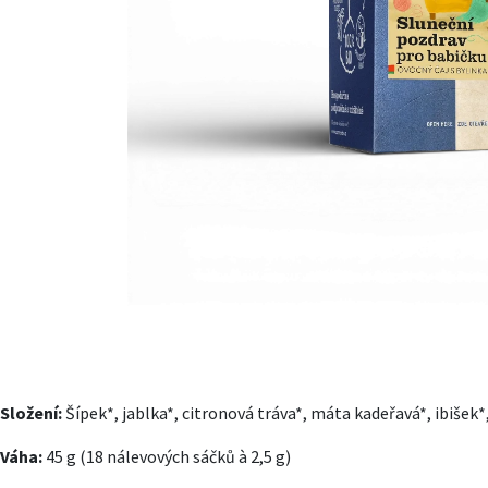
Složení:
Šípek*, jablka*, citronová tráva*, máta kadeřavá*, ibiše
Váha:
45 g (18 nálevových sáčků à 2,5 g)