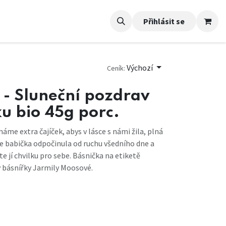
Přihlásit se
Výchozí
Ceník:
 - Sluneční pozdrav
u bio 45g porc.
máme extra čajíček, abys v lásce s námi žila, plná
vaše babička odpočinula od ruchu všedního dne a
e jí chvilku pro sebe. Básnička na etiketě
y básnířky Jarmily Moosové.