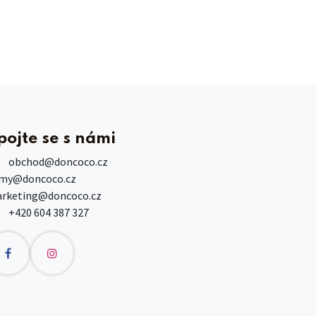
pojte se s námi
obchod
@doncoco.cz
rmy@doncoco.cz
rketing@doncoco.cz
+420 604 387 327