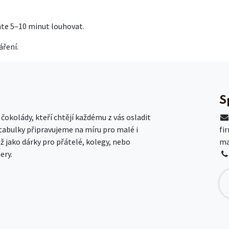
chte 5–10 minut louhovat.
áření.
S
okolády, kteří chtějí každému z vás osladit
 tabulky připravujeme na míru pro malé i
fi
už jako dárky pro přátelé, kolegy, nebo
ma
ery.