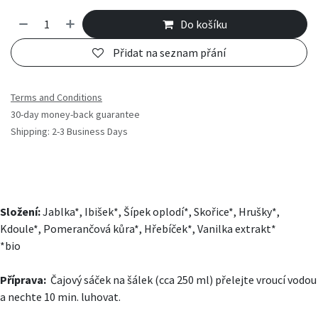
Do košíku
Přidat na seznam přání
Terms and Conditions
30-day money-back guarantee
Shipping: 2-3 Business Days
Složení:
Jablka*, Ibišek*, Šípek oplodí*, Skořice*, Hrušky*,
Kdoule*, Pomerančová kůra*, Hřebíček*, Vanilka extrakt*
*bio
Příprava:
Čajový sáček na šálek (cca 250 ml) přelejte vroucí vodou
a nechte 10 min. luhovat.