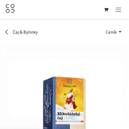
Přejít na obsah
Čaj & Bylinky
Ceník