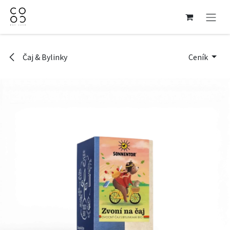
Přejít na obsah
Čaj & Bylinky
Ceník