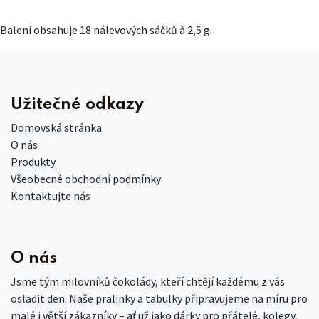
Balení obsahuje 18 nálevových sáčků à 2,5 g.
Užitečné odkazy
Domovská stránka
O nás
Produkty
Všeobecné obchodní podmínky
Kontaktujte nás
O nás
Jsme tým milovníků čokolády, kteří chtějí každému z vás
osladit den. Naše pralinky a tabulky připravujeme na míru pro
malé i větší zákazníky – ať už jako dárky pro přátelé, kolegy,