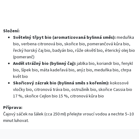
Složení:
Světelný třpyt bio (aromatizovaná bylinná směs):
meduňka
bio, verbena citronová bio, skořice bio, pomerančová kůra bio,
řecký horský čaj bio, badyán bio, růže okvětí bio, éterický olej bio
(pomeranč)
Anděl strážný bio (bylinný čaj):
jablka bio, koriandr bio, fenykl
bio, šípek bio, máta kadeřavá bio, anýz bio, meduňka bio, chrpa
květ bio
Skořicový zázrak bio (bylinná směs s kořením):
kokosové
vločky bio, citronová tráva bio, ostružiník bio, skořice Cassia bio
17 %, skořice Cejlon bio 15 %, citronová kůra bio
Příprava:
Čajový sáček na šálek (cca 250 ml) přelejte vroucí vodou a nechte 5–10
minut luhovat.