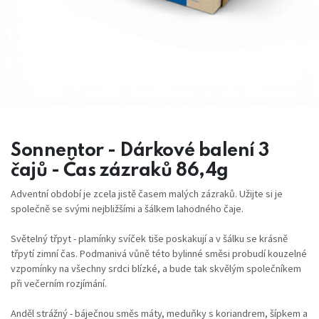
Sonnentor - Dárkové balení 3
čajů - Čas zázraků 86,4g
Adventní období je zcela jistě časem malých zázraků. Užijte si je
společně se svými nejbližšími a šálkem lahodného čaje.
Světelný třpyt - plamínky svíček tiše poskakují a v šálku se krásně
třpytí zimní čas. Podmanivá vůně této bylinné směsi probudí kouzelné
vzpomínky na všechny srdci blízké, a bude tak skvělým společníkem
při večerním rozjímání.
Anděl strážný - báječnou směs máty, meduňky s koriandrem, šípkem a