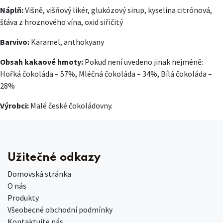
Náplň:
Višně, višňový likér, glukózový sirup, kyselina citrónová,
šťáva z hroznového vína, oxid siřičitý
Barvivo:
Karamel, anthokyany
Obsah kakaové hmoty:
Pokud není uvedeno jinak nejméně:
Hořká čokoláda – 57%, Mléčná čokoláda – 34%, Bílá čokoláda –
28%
Výrobci:
Malé české čokoládovny.
Užitečné odkazy
Domovská stránka
O nás
Produkty
Všeobecné obchodní podmínky
Kontaktujte nás