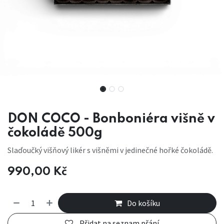
DON COCO - Bonboniéra višně v
čokoládě 500g
Slaďoučký višňový likér s višněmi v jedinečné hořké čokoládě.
990,00
Kč
Do košíku
Přidat na seznam přání