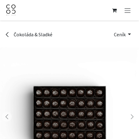
Přejít na obsah
Čokoláda & Sladké
Ceník