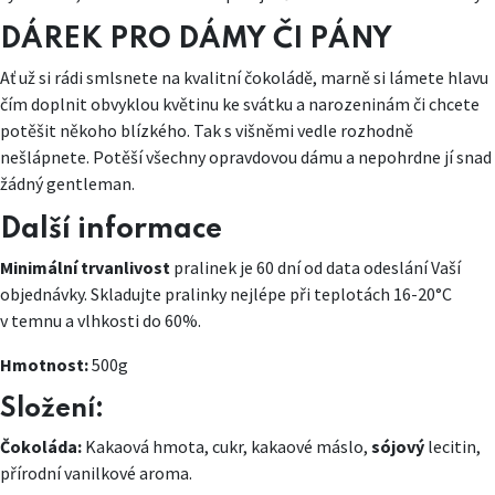
DÁREK PRO DÁMY ČI PÁNY
Ať už si rádi smlsnete na kvalitní čokoládě, marně si lámete hlavu
čím doplnit obvyklou květinu ke svátku a narozeninám či chcete
potěšit někoho blízkého. Tak s višněmi vedle rozhodně
nešlápnete. Potěší všechny opravdovou dámu a nepohrdne jí snad
žádný gentleman.
Další informace
Minimální trvanlivost
pralinek je 60 dní od data odeslání Vaší
objednávky. Skladujte pralinky nejlépe při teplotách 16-20°C
v temnu a vlhkosti do 60%.
Hmotnost:
500g
Složení:
Čokoláda:
Kakaová hmota, cukr, kakaové máslo,
sójový
lecitin,
přírodní vanilkové aroma.