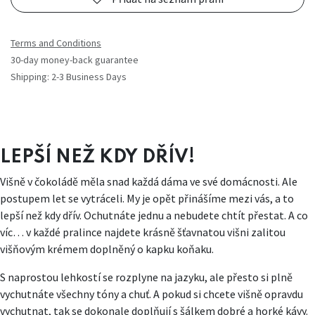
Terms and Conditions
30-day money-back guarantee
Shipping: 2-3 Business Days
LEPŠÍ NEŽ KDY DŘÍV!
Višně v čokoládě měla snad každá dáma ve své domácnosti. Ale
postupem let se vytráceli. My je opět přinášíme mezi vás, a to
lepší než kdy dřív. Ochutnáte jednu a nebudete chtít přestat. A co
víc… v každé pralince najdete krásně šťavnatou višni zalitou
višňovým krémem doplněný o kapku koňaku.
S naprostou lehkostí se rozplyne na jazyku, ale přesto si plně
vychutnáte všechny tóny a chuť. A pokud si chcete višně opravdu
vychutnat, tak se dokonale doplňují s šálkem dobré a horké kávy.