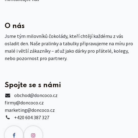
O nás
Jsme tým milovníků čokolády, kteří chtějí každému z vás
osladit den. Naše pralinky a tabulky připravujeme na míru pro
malé i větší zákazníky – ať už jako dárky pro přátelé, kolegy,
nebo pozornost pro partnery.
Spojte se s námi
obchod
@doncoco.cz
firmy@doncoco.cz
marketing@doncoco.cz
+420 604 387 327