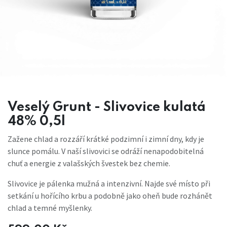
Veselý Grunt - Slivovice kulatá
48% 0,5l
Zažene chlad a rozzáří krátké podzimní i zimní dny, kdy je
slunce pomálu. V naší slivovici se odráží nenapodobitelná
chuť a energie z valašských švestek bez chemie.
Slivovice je pálenka mužná a intenzivní. Najde své místo při
setkání u hořícího krbu a podobně jako oheň bude rozhánět
chlad a temné myšlenky.