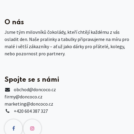
O nás
Jsme tým milovníků čokolády, kteří chtějí každému z vás
osladit den. Naše pralinky a tabulky připravujeme na míru pro
malé i větší zákazníky – ať už jako dárky pro přátelé, kolegy,
nebo pozornost pro partnery.
Spojte se s námi
obchod
@doncoco.cz
firmy@doncoco.cz
marketing@doncoco.cz
+420 604 387 327