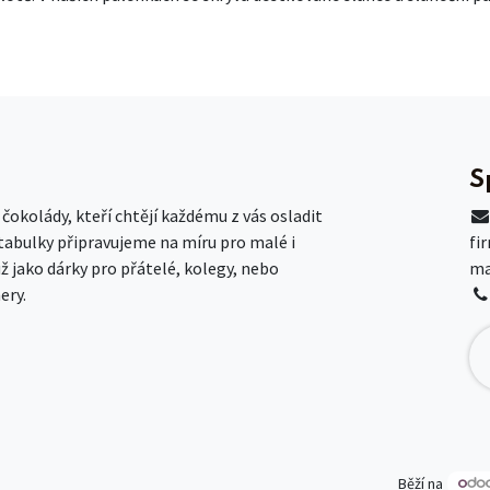
S
okolády, kteří chtějí každému z vás osladit
 tabulky připravujeme na míru pro malé i
fi
už jako dárky pro přátelé, kolegy, nebo
ma
ery.
Běží na