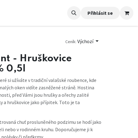
Přihlásit se
Výchozí
Ceník:
nt - Hruškovice
% 0,5l
eré si užíváte v tradiční valašské roubence, kde
malých oken vidíte zasněžené stráně. Hostina
osti, před Vámi jsou hrušky a ořechy zalité
a hruškovice jako přípitek. Toto je ta
ntrovaná chuť prosluněného podzimu se hodí jako
teli nebo v rodinném kruhu. Doporučujeme ji k
 polévky či předkrmy.