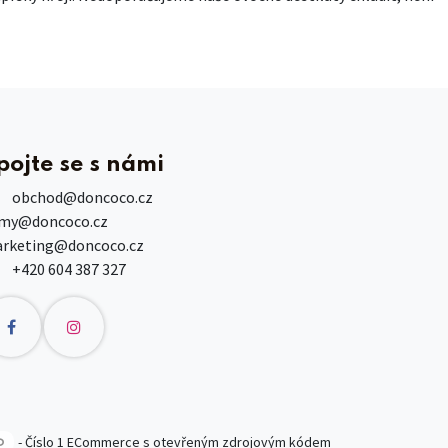
pojte se s námi
obchod
@doncoco.cz
rmy@doncoco.cz
rketing@doncoco.cz
+420 604 387 327
- Číslo 1
ECommerce s otevřeným zdrojovým kódem