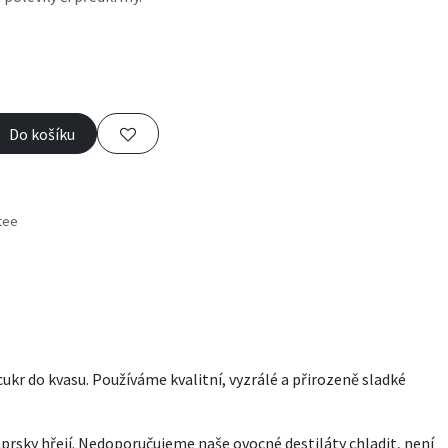
Do košíku
tee
s
kr do kvasu. Používáme kvalitní, vyzrálé a přirozeně sladké
prsky hřejí. Nedoporučujeme naše ovocné destiláty chladit, není