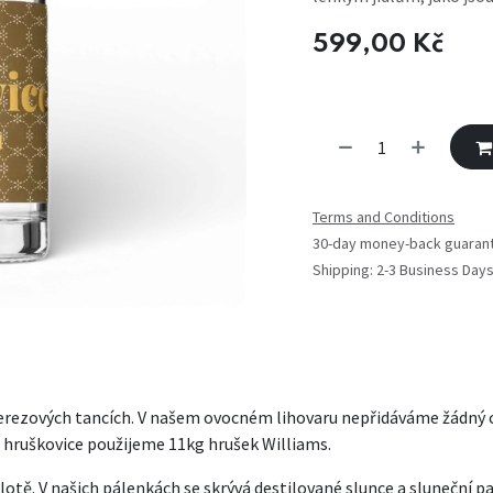
599,00
Kč
Terms and Conditions
30-day money-back guaran
Shipping: 2-3 Business Day
nerezových tancích. V našem ovocném lihovaru nepřidáváme žádný cu
1l hruškovice použijeme 11kg hrušek Williams.
tě. V našich pálenkách se skrývá destilované slunce a sluneční pa