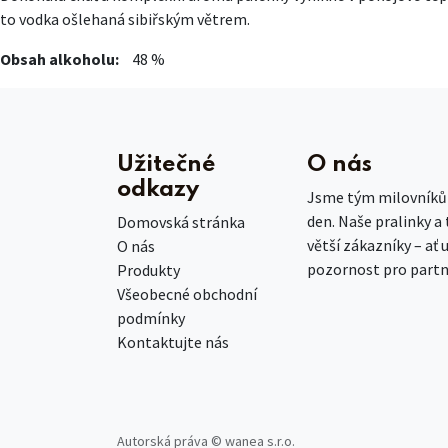
to vodka ošlehaná sibiřským větrem.
Obsah alkoholu:
48 %
Užitečné
O nás
odkazy
Jsme tým milovníků č
den. Naše pralinky a
Domovská stránka
větší zákazníky – ať 
O nás
pozornost pro partn
Produkty
Všeobecné obchodní
podmínky
Kontaktujte nás
Autorská práva © wanea s.r.o.