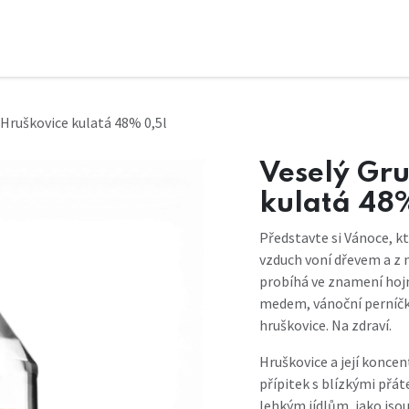
 Hruškovice kulatá 48% 0,5l
Veselý Gru
kulatá 48
Představte si Vánoce, kt
vzduch voní dřevem a z 
probíhá ve znamení hojn
medem, vánoční perníčky 
hruškovice. Na zdraví.
Hruškovice a její konce
přípitek s blízkými přá
lehkým jídlům, jako jsou