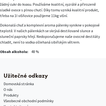
žádný cukr do kvasu. Používáme kvalitní, vyzrálé a přirozeně
sladké ovoce s plnou chutí. Díky tomu vzniká kvalitní produkt,
třeba na 1l višňovice použijeme 11kg višní.
Dokonalá chuť a komplexní aroma pálenky vynikne v pokojové
teplotě. V našich pálenkách se skrývá destilované slunce a
sluneční paprsky hřejí. Nedoporučujeme naše ovocné destiláty
chladit, není to vodka ošlehaná sibiřským větrem.
Obsah alkoholu:
​48 %
Užitečné odkazy
Domovská stránka
O nás
Produkty
Všeobecné obchodní podmínky