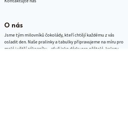
Kontaktujte nás
O nás
Jsme tým milovníků čokolády, kteří chtějí každému z vás
osladit den. Naše pralinky a tabulky připravujeme na míru pro
malé i větší zákazníky – ať už jako dárky pro přátelé, kolegy,
nebo pozornost pro partnery.
Spojte se s námi
obchod
@doncoco.cz
firmy@doncoco.cz
marketing@doncoco.cz
+420 604 387 327