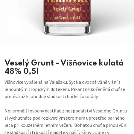
Veselý Grunt - Višňovice kulatá
48% 0,5l
Višňovice vypálená na Valašsku. Sytá a ovocná vůně višní s
lehounkým tropickým dotekem. Pikantně kořeněná chuť se
přelévá až k lahodné sladkosti hořké čokolády.
Nejjemnější ovocný destilát z hospodářství Veselého Gruntu
si vychutnáte pod rozkvetlým stromem uprostřed parného
leta při kouzelném letním večeru. Bohatou chuť a plnou vůni
se sladkostí i trpkostí najdete v naší višňovici, ale i v