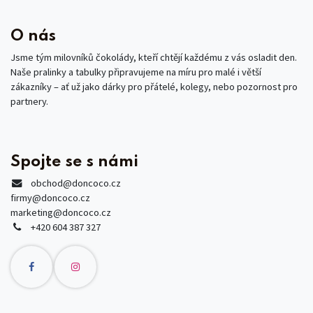
O nás
Jsme tým milovníků čokolády, kteří chtějí každému z vás osladit den.
Naše pralinky a tabulky připravujeme na míru pro malé i větší
zákazníky – ať už jako dárky pro přátelé, kolegy, nebo pozornost pro
partnery.
Spojte se s námi
obchod
@doncoco.cz
firmy@doncoco.cz
marketing@doncoco.cz
+420 604 387 327