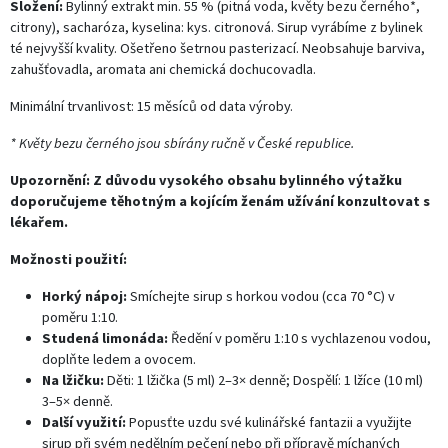
Složení:
Bylinný extrakt min. 55 % (pitná voda, květy bezu černého*,
citrony), sacharóza, kyselina: kys. citronová. Sirup vyrábíme z bylinek
té nejvyšší kvality. Ošetřeno šetrnou pasterizací. Neobsahuje barviva,
zahušťovadla, aromata ani chemická dochucovadla.
Minimální trvanlivost: 15 měsíců od data výroby.
* Květy bezu černého jsou sbírány ručně v České republice.
Upozornění: Z důvodu vysokého obsahu bylinného výtažku
doporučujeme těhotným a kojícím ženám užívání konzultovat s
lékařem.
Možnosti použití:
Horký nápoj:
Smíchejte sirup s horkou vodou (cca 70 °C) v
poměru 1:10.
Studená limonáda:
Ředění v poměru 1:10 s vychlazenou vodou,
doplňte ledem a ovocem.
Na lžičku:
Děti: 1 lžička (5 ml) 2–3× denně; Dospělí: 1 lžíce (10 ml)
3–5× denně.
Další využití:
Popusťte uzdu své kulinářské fantazii a využijte
sirup při svém nedělním pečení nebo při přípravě míchaných