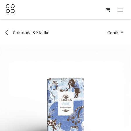
Přejít na obsah
Čokoláda & Sladké
Ceník