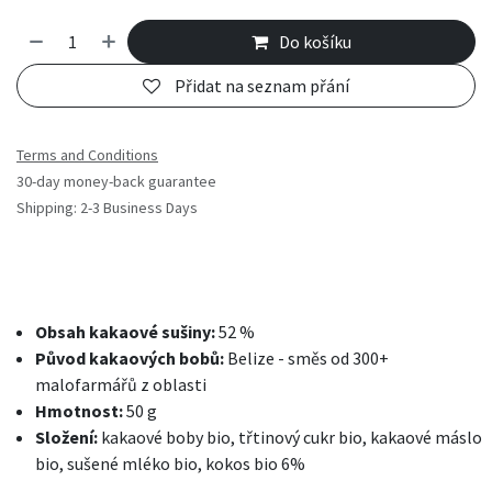
Do košíku
Přidat na seznam přání
Terms and Conditions
30-day money-back guarantee
Shipping: 2-3 Business Days
Obsah kakaové sušiny:
52 %
Původ kakaových bobů:
Belize - směs od 300+
malofarmářů z oblasti
Hmotnost:
50 g
Složení:
kakaové boby bio, třtinový cukr bio, kakaové máslo
bio, sušené mléko bio, kokos bio 6%