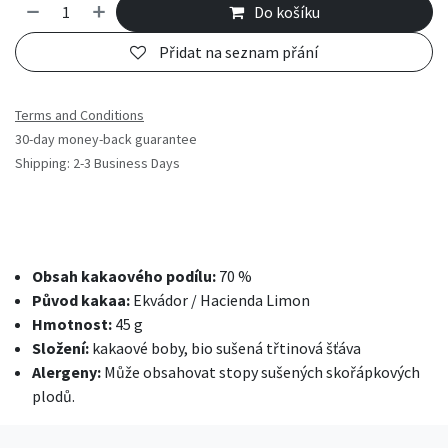
Do košíku
Přidat na seznam přání
Terms and Conditions
30-day money-back guarantee
Shipping: 2-3 Business Days
Obsah kakaového podílu:
70 %
Původ kakaa:
Ekvádor / Hacienda Limon
Hmotnost:
45 g
Složení:
kakaové boby, bio sušená třtinová šťáva
Alergeny:
Může obsahovat stopy sušených skořápkových
plodů.