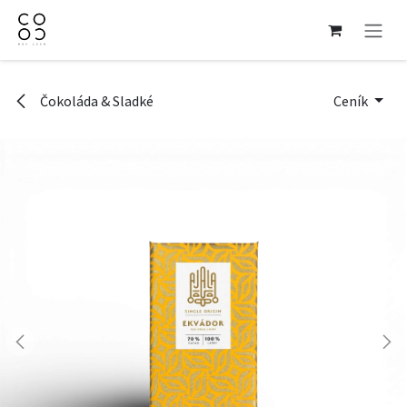
Přejít na obsah
Čokoláda & Sladké
Ceník