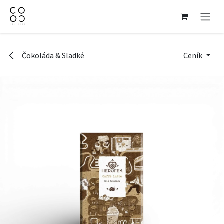
Přejít na obsah
Čokoláda & Sladké
Ceník