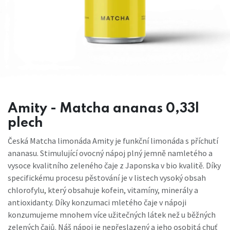
Amity - Matcha ananas 0,33l
plech
Česká Matcha limonáda Amity je funkční limonáda s příchutí
ananasu. Stimulující ovocný nápoj plný jemně namletého a
vysoce kvalitního zeleného čaje z Japonska v bio kvalitě. Díky
specifickému procesu pěstování je v listech vysoký obsah
chlorofylu, který obsahuje kofein, vitamíny, minerály a
antioxidanty. Díky konzumaci mletého čaje v nápoji
konzumujeme mnohem více užitečných látek než u běžných
zelených čajů. Náš nápoj je nepřeslazený a jeho osobitá chuť