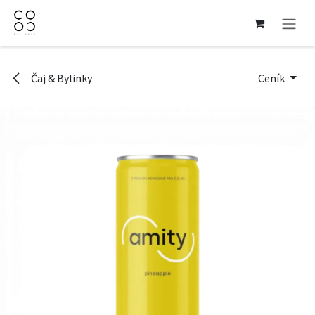
Přejít na obsah
Čaj & Bylinky
Ceník