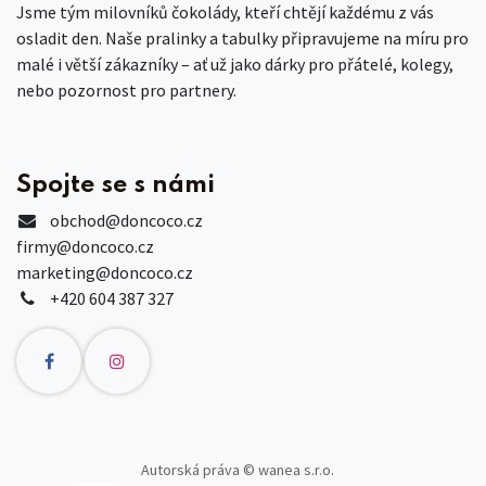
Jsme tým milovníků čokolády, kteří chtějí každému z vás
osladit den. Naše pralinky a tabulky připravujeme na míru pro
malé i větší zákazníky – ať už jako dárky pro přátelé, kolegy,
nebo pozornost pro partnery.
Spojte se s námi
obchod
@doncoco.cz
firmy@doncoco.cz
marketing@doncoco.cz
+420 604 387 327
Autorská práva © wanea s.r.o.