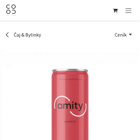
Přejít na obsah
Čaj & Bylinky
Ceník