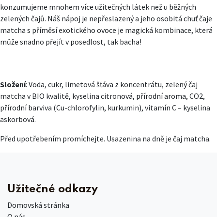
konzumujeme mnohem více užitečných látek než u běžných
zelených čajů. Náš nápoj je nepřeslazený a jeho osobitá chuť čaje
matcha s příměsí exotického ovoce je magická kombinace, která
může snadno přejít v posedlost, tak bacha!
Složení
: Voda, cukr, limetová šťáva z koncentrátu, zelený čaj
matcha v BIO kvalitě, kyselina citronová, přírodní aroma, CO2,
přírodní barviva (Cu-chlorofylin, kurkumin), vitamín C – kyselina
askorbová.
Před upotřebením promíchejte. Usazenina na dně je čaj matcha.
Užitečné odkazy
Domovská stránka
O nás