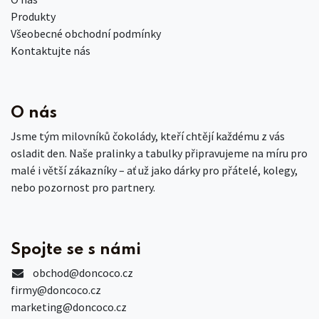
Produkty
Všeobecné obchodní podmínky
Kontaktujte nás
O nás
Jsme tým milovníků čokolády, kteří chtějí každému z vás
osladit den. Naše pralinky a tabulky připravujeme na míru pro
malé i větší zákazníky – ať už jako dárky pro přátelé, kolegy,
nebo pozornost pro partnery.
Spojte se s námi
obchod
@doncoco.cz
firmy@doncoco.cz
marketing@doncoco.cz