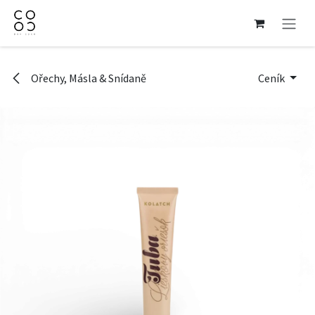
Přejít na obsah
Ořechy, Másla & Snídaně
Ceník