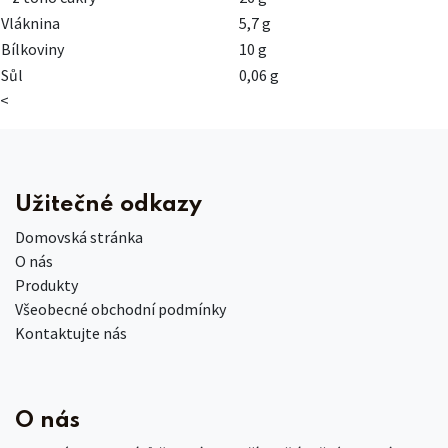
Vláknina
5,7 g
Bílkoviny
10 g
Sůl
0,06 g
<
Užitečné odkazy
Domovská stránka
O nás
Produkty
Všeobecné obchodní podmínky
Kontaktujte nás
O nás