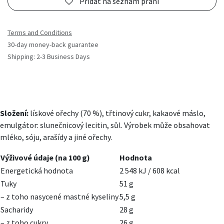
Přidat na seznam přání
Terms and Conditions
30-day money-back guarantee
Shipping: 2-3 Business Days
Složení:
lískové ořechy (70 %), třtinový cukr, kakaové máslo,
emulgátor: slunečnicový lecitin, sůl. Výrobek může obsahovat
mléko, sóju, arašídy a jiné ořechy.
Výživové údaje (na 100 g)
Hodnota
Energetická hodnota
2 548 kJ / 608 kcal
Tuky
51 g
– z toho nasycené mastné kyseliny
5,5 g
Sacharidy
28 g
– z toho cukry
26 g