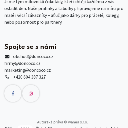
Jsme tým milovníků čokolády, kteří chtějí každému z vás
osladit den. Naše pralinky a tabulky připravujeme na míru pro
malé i větší zákazníky – ať už jako dárky pro přátelé, kolegy,
nebo pozornost pro partnery.
Spojte se s námi
obchod
@doncoco.cz
firmy@doncoco.cz
marketing@doncoco.cz
+420 604 387 327
Autorská práva © wanea s.r.o.