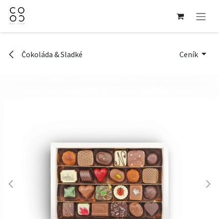
Přejít na obsah
Čokoláda & Sladké
Ceník