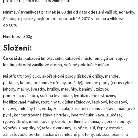
protože ta je pro nás na prvním místě.
Minimální trvanlivost pralinek je 60 dní od data odeslání Vaší objednávky.
Skladujte pralinky nejlépe při teplotách 16-20°C v temnu a vlhkosti
do 60%.
Hmotnost: 300g
Složení:
Čokoláda:
kakaová hmota, cukr, kakaové máslo, emulgátor: sojový
lecitin, přírodní vanilkové aroma, sušené polotučné mléko
Náplň:
třtinový cukr, skořápkové plody (lískové oříšky, mandle,
pistácie, kokos, pekanové ořechy, arašídy), ovocné plody (černý rybíz,
jahody, maliny, švestky, hrušky, meruňky, banány), zázvor,
pomerančová kůra, sušená levandule, lyofilizované ostružiny,
lyofilizované maliny, rostlinný tuk (slunečnicový, řepkový, kokosový,
olivový), mléčný tuk, voda, želír.cukr, karamel citronová šťáva, mangové
pyré, koncentrovaná šťáva z hrušek, invertní cukr, káva, glukóza,
rýžový škrob, modifikovaný škrob, rostlinná vláknina, vaječné žloutky,
výtažek z papriky, výtažek z kurkumy, skořice, sůl, řepný extrakt,
zahušťovadlo pektin, sacharóza, mléčné proteiny, laktóza, pšeničná