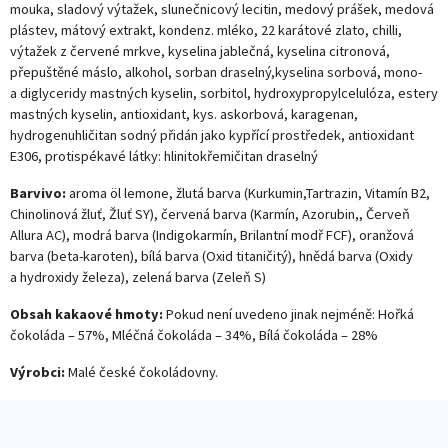
mouka, sladový výtažek, slunečnicový lecitin, medový prášek, medová
plástev, mátový extrakt, kondenz. mléko, 22 karátové zlato, chilli,
výtažek z červené mrkve, kyselina jablečná, kyselina citronová,
přepuštěné máslo, alkohol, sorban draselný,kyselina sorbová, mono-
a diglyceridy mastných kyselin, sorbitol, hydroxypropylcelulóza, estery
mastných kyselin, antioxidant, kys. askorbová, karagenan,
hydrogenuhličitan sodný přidán jako kypřící prostředek, antioxidant
E306, protispékavé látky: hlinitokřemičitan draselný
Barvivo:
aroma öl lemone, žlutá barva (Kurkumin,Tartrazin, Vitamín B2,
Chinolinová žluť, Žluť SY), červená barva (Karmín, Azorubin,, Červeň
Allura AC), modrá barva (Indigokarmín, Brilantní modř FCF), oranžová
barva (beta-karoten), bílá barva (Oxid titaničitý), hnědá barva (Oxidy
a hydroxidy železa), zelená barva (Zeleň S)
Obsah kakaové hmoty:
Pokud není uvedeno jinak nejméně: Hořká
čokoláda – 57%, Mléčná čokoláda – 34%, Bílá čokoláda – 28%
Výrobci:
Malé české čokoládovny.