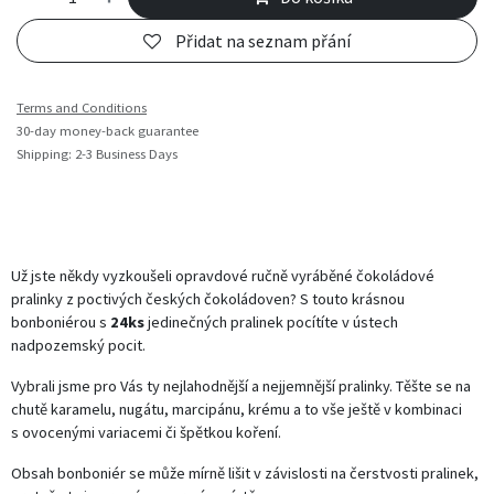
Přidat na seznam přání
Terms and Conditions
30-day money-back guarantee
Shipping: 2-3 Business Days
Už jste někdy vyzkoušeli opravdové ručně vyráběné čokoládové
pralinky z poctivých českých čokoládoven? S touto krásnou
bonboniérou s
24ks
jedinečných pralinek pocítíte v ústech
nadpozemský pocit.
Vybrali jsme pro Vás ty nejlahodnější a nejjemnější pralinky. Těšte se na
chutě karamelu, nugátu, marcipánu, krému a to vše ještě v kombinaci
s ovocenými variacemi či špětkou koření.
Obsah bonboniér se může mírně lišit v závislosti na čerstvosti pralinek,