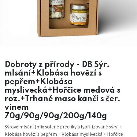
Dobroty z přírody - DB Sýr.
mlsání+Klobása hovězí s
pepřem+Klobása
myslivecká+Hořčice medová s
roz.+Trhané maso kančí s čer.
vínem
70g/90g/90g/200g/140g
Sýrové mlsání (mix solené preclíky a lyofilizované sýry) +
Klobása hovězí s pepřem + Klobása myslivecká + Hořčice