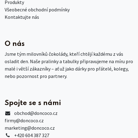
Produkty
Všeobecné obchodní podmínky
Kontaktujte nás
O nás
Jsme tým milovníků čokolády, kteří chtějí každému z vás
osladit den. Naše pralinky a tabulky připravujeme na míru pro
malé i větší zákazníky – ať už jako dárky pro přátelé, kolegy,
nebo pozornost pro partnery.
Spojte se s námi
obchod
@doncoco.cz
firmy@doncoco.cz
marketing@doncoco.cz
+420 604 387 327