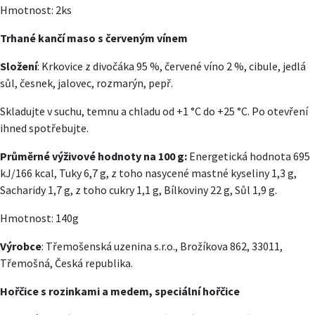
Hmotnost: 2ks
Trhané kančí maso s červeným vínem
Složení
: Krkovice z divočáka 95 %, červené víno 2 %, cibule, jedlá
sůl, česnek, jalovec, rozmarýn, pepř.
Skladujte v suchu, temnu a chladu od +1 °C do +25 °C. Po otevření
ihned spotřebujte.
Průměrné výživové hodnoty na 100 g:
Energetická hodnota 695
kJ/166 kcal, Tuky 6,7 g, z toho nasycené mastné kyseliny 1,3 g,
Sacharidy 1,7 g, z toho cukry 1,1 g, Bílkoviny 22 g, Sůl 1,9 g.
Hmotnost: 140g
Výrobce
: Třemošenská uzenina s.r.o., Brožíkova 862, 33011,
Třemošná, Česká republika.
Hořčice s rozinkami a medem, speciální hořčice