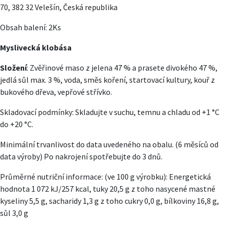
70, 382 32 Velešín, Česká republika
Obsah balení: 2Ks
Myslivecká klobása
Složení
: Zvěřinové maso z jelena 47 % a prasete divokého 47 %,
jedlá sůl max. 3 %, voda, směs koření, startovací kultury, kouř z
bukového dřeva, vepřové střívko.
Skladovací podmínky: Skladujte v suchu, temnu a chladu od +1 °C
do +20 °C.
Minimální trvanlivost do data uvedeného na obalu. (6 měsíců od
data výroby) Po nakrojení spotřebujte do 3 dnů.
Průměrné nutriční informace: (ve 100 g výrobku): Energetická
hodnota 1 072 kJ/257 kcal, tuky 20,5 g z toho nasycené mastné
kyseliny 5,5 g, sacharidy 1,3 g z toho cukry 0,0 g, bílkoviny 16,8 g,
sůl 3,0 g