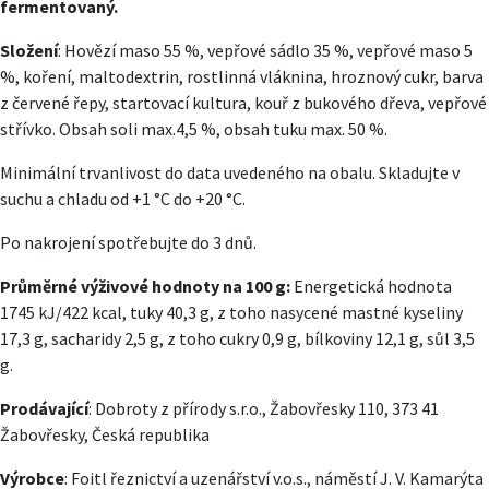
fermentovaný.
Složení
: Hovězí maso 55 %, vepřové sádlo 35 %, vepřové maso 5
%, koření, maltodextrin, rostlinná vláknina, hroznový cukr, barva
z červené řepy, startovací kultura, kouř z bukového dřeva, vepřové
střívko. Obsah soli max.4,5 %, obsah tuku max. 50 %.
Minimální trvanlivost do data uvedeného na obalu. Skladujte v
suchu a chladu od +1 °C do +20 °C.
Po nakrojení spotřebujte do 3 dnů.
Průměrné výživové hodnoty na 100 g:
Energetická hodnota
1745 kJ/422 kcal, tuky 40,3 g, z toho nasycené mastné kyseliny
17,3 g, sacharidy 2,5 g, z toho cukry 0,9 g, bílkoviny 12,1 g, sůl 3,5
g.
Prodávající
: Dobroty z přírody s.r.o., Žabovřesky 110, 373 41
Žabovřesky, Česká republika
Výrobce
: Foitl řeznictví a uzenářství v.o.s., náměstí J. V. Kamarýta