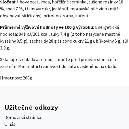
Složení
: lihový ocet, voda, hořčičné semínko, sušené rozinky 10
%, med 7 %, třtinový cukr, jedlá sůl, moravské bílé víno (může
obsahovat siřičitany), přírodní aroma, koření.
Průměrné výživové hodnoty ve 100 g výrobku:
Energetická
hodnota: 841 kJ/201 kcal, tuky 7,4 g (z toho nasycené mastné
kyseliny 0,5 g), sacharidy 28 g (z toho cukry 21 g), bílkoviny 5 g, sůl
3,9 g.
Skladujte v chladu a temnu, chraňte před přímým slunečním
zářením. Minimální trvanlivost do data uvedeného na obalu.
Hmotnost: 200g
Užitečné odkazy
Domovská stránka
O nás