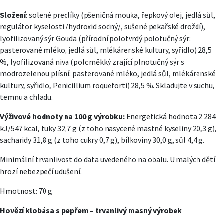
Složení
: solené preclíky (pšeničná mouka, řepkový olej, jedlá sůl,
regulátor kyselosti /hydroxid sodný/, sušené pekařské droždí),
lyofilizovaný sýr Gouda (přírodní polotvrdý polotučný sýr:
pasterované mléko, jedlá sůl, mlékárenské kultury, syřidlo) 28,5
%, lyofilizovaná niva (poloměkký zrající plnotučný sýr s
modrozelenou plísní: pasterované mléko, jedlá sůl, mlékárenské
kultury, syřidlo, Penicillium roqueforti) 28,5 %. Skladujte v suchu,
temnu a chladu.
Výživové hodnoty na 100 g výrobku:
Energetická hodnota 2 284
kJ/547 kcal, tuky 32,7 g (z toho nasycené mastné kyseliny 20,3 g),
sacharidy 31,8 g (z toho cukry 0,7 g), bílkoviny 30,0 g, sůl 4,4 g.
Minimální trvanlivost do data uvedeného na obalu. U malých dětí
hrozí nebezpečí udušení.
Hmotnost: 70 g
Hovězí klobása s pepřem – trvanlivý masný výrobek