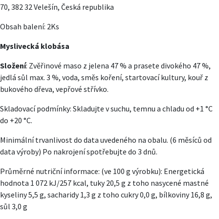
70, 382 32 Velešín, Česká republika
Obsah balení: 2Ks
Myslivecká klobása
Složení
: Zvěřinové maso z jelena 47 % a prasete divokého 47 %,
jedlá sůl max. 3 %, voda, směs koření, startovací kultury, kouř z
bukového dřeva, vepřové střívko.
Skladovací podmínky: Skladujte v suchu, temnu a chladu od +1 °C
do +20 °C.
Minimální trvanlivost do data uvedeného na obalu. (6 měsíců od
data výroby) Po nakrojení spotřebujte do 3 dnů.
Průměrné nutriční informace: (ve 100 g výrobku): Energetická
hodnota 1 072 kJ/257 kcal, tuky 20,5 g z toho nasycené mastné
kyseliny 5,5 g, sacharidy 1,3 g z toho cukry 0,0 g, bílkoviny 16,8 g,
sůl 3,0 g