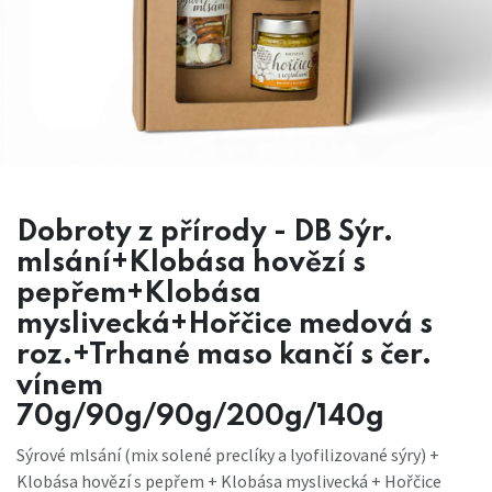
Dobroty z přírody - DB Sýr.
mlsání+Klobása hovězí s
pepřem+Klobása
myslivecká+Hořčice medová s
roz.+Trhané maso kančí s čer.
vínem
70g/90g/90g/200g/140g
Sýrové mlsání (mix solené preclíky a lyofilizované sýry) +
Klobása hovězí s pepřem + Klobása myslivecká + Hořčice