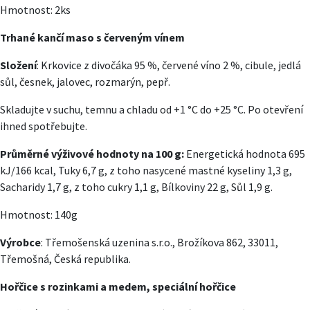
Hmotnost: 2ks
Trhané kančí maso s červeným vínem
Složení
: Krkovice z divočáka 95 %, červené víno 2 %, cibule, jedlá
sůl, česnek, jalovec, rozmarýn, pepř.
Skladujte v suchu, temnu a chladu od +1 °C do +25 °C. Po otevření
ihned spotřebujte.
Průměrné výživové hodnoty na 100 g:
Energetická hodnota 695
kJ/166 kcal, Tuky 6,7 g, z toho nasycené mastné kyseliny 1,3 g,
Sacharidy 1,7 g, z toho cukry 1,1 g, Bílkoviny 22 g, Sůl 1,9 g.
Hmotnost: 140g
Výrobce
: Třemošenská uzenina s.r.o., Brožíkova 862, 33011,
Třemošná, Česká republika.
Hořčice s rozinkami a medem, speciální hořčice