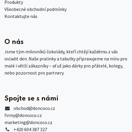
Produkty
Všeobecné obchodní podmínky
Kontaktujte nás
O nás
Jsme tým milovníků čokolády, kteří chtějí každému z vás
osladit den. Naše pralinky a tabulky připravujeme na míru pro
malé i větší zákazníky – ať už jako dárky pro přátelé, kolegy,
nebo pozornost pro partnery.
Spojte se s námi
obchod
@doncoco.cz
firmy@doncoco.cz
marketing@doncoco.cz
+420 604 387 327