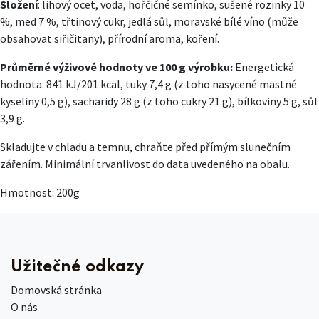
Složení
: lihový ocet, voda, hořčičné semínko, sušené rozinky 10
%, med 7 %, třtinový cukr, jedlá sůl, moravské bílé víno (může
obsahovat siřičitany), přírodní aroma, koření.
Průměrné výživové hodnoty ve 100 g výrobku:
Energetická
hodnota: 841 kJ/201 kcal, tuky 7,4 g (z toho nasycené mastné
kyseliny 0,5 g), sacharidy 28 g (z toho cukry 21 g), bílkoviny 5 g, sůl
3,9 g.
Skladujte v chladu a temnu, chraňte před přímým slunečním
zářením. Minimální trvanlivost do data uvedeného na obalu.
Hmotnost: 200g
Užitečné odkazy
Domovská stránka
O nás