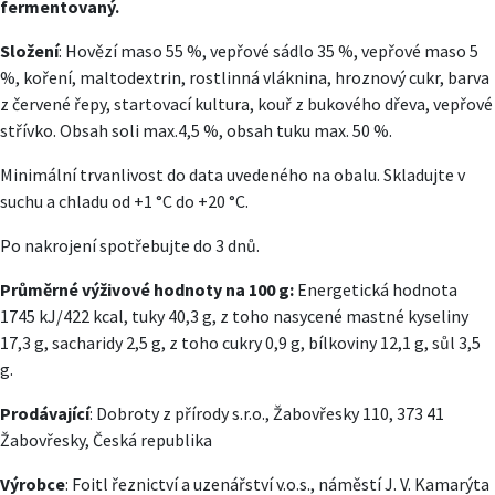
fermentovaný.
Složení
: Hovězí maso 55 %, vepřové sádlo 35 %, vepřové maso 5
%, koření, maltodextrin, rostlinná vláknina, hroznový cukr, barva
z červené řepy, startovací kultura, kouř z bukového dřeva, vepřové
střívko. Obsah soli max.4,5 %, obsah tuku max. 50 %.
Minimální trvanlivost do data uvedeného na obalu. Skladujte v
suchu a chladu od +1 °C do +20 °C.
Po nakrojení spotřebujte do 3 dnů.
Průměrné výživové hodnoty na 100 g:
Energetická hodnota
1745 kJ/422 kcal, tuky 40,3 g, z toho nasycené mastné kyseliny
17,3 g, sacharidy 2,5 g, z toho cukry 0,9 g, bílkoviny 12,1 g, sůl 3,5
g.
Prodávající
: Dobroty z přírody s.r.o., Žabovřesky 110, 373 41
Žabovřesky, Česká republika
Výrobce
: Foitl řeznictví a uzenářství v.o.s., náměstí J. V. Kamarýta