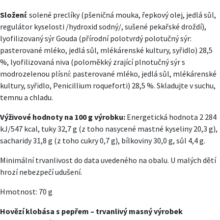
Složení
: solené preclíky (pšeničná mouka, řepkový olej, jedlá sůl,
regulátor kyselosti /hydroxid sodný/, sušené pekařské droždí),
lyofilizovaný sýr Gouda (přírodní polotvrdý polotučný sýr:
pasterované mléko, jedlá sůl, mlékárenské kultury, syřidlo) 28,5
%, lyofilizovaná niva (poloměkký zrající plnotučný sýr s
modrozelenou plísní: pasterované mléko, jedlá sůl, mlékárenské
kultury, syřidlo, Penicillium roqueforti) 28,5 %. Skladujte v suchu,
temnu a chladu.
Výživové hodnoty na 100 g výrobku:
Energetická hodnota 2 284
kJ/547 kcal, tuky 32,7 g (z toho nasycené mastné kyseliny 20,3 g),
sacharidy 31,8 g (z toho cukry 0,7 g), bílkoviny 30,0 g, sůl 4,4 g.
Minimální trvanlivost do data uvedeného na obalu. U malých dětí
hrozí nebezpečí udušení.
Hmotnost: 70 g
Hovězí klobása s pepřem – trvanlivý masný výrobek