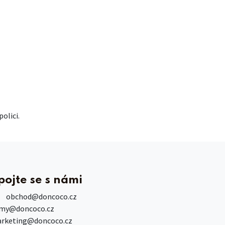
olici.
pojte se s námi
obchod
@doncoco.cz
rmy@doncoco.cz
rketing@doncoco.cz