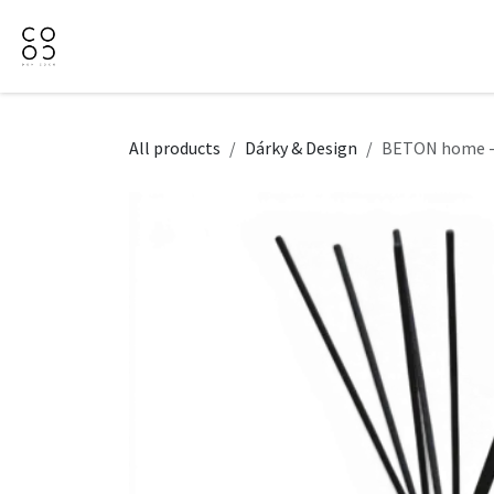
Přejít na obsah
Domů
Naše nabídka
Firemní dárky
O Nás
All products
Dárky & Design
BETON home -