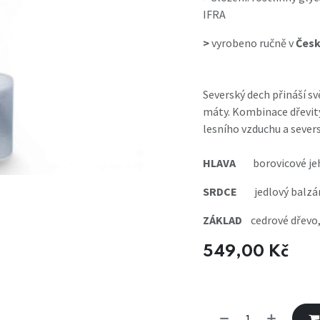
IFRA
>
vyrobeno ručně v
Česk
Severský dech přináší svě
máty. Kombinace dřevitý
lesního vzduchu a seve
HLAVA
borovicové je
SRDCE
jedlový balz
ZÁKLAD
cedrové dřevo,
549,00
Kč