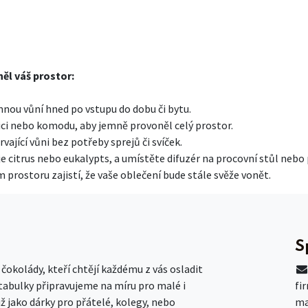
ěl váš prostor:
emnou vůní hned po vstupu do dobu či bytu.
ici nebo komodu, aby jemně provoněl celý prostor.
vající vůni bez potřeby sprejů či svíček.
e citrus nebo eukalypts, a umístěte difuzér na procovní stůl nebo p
prostoru zajistí, že vaše oblečení bude stále svěže vonět.
S
okolády, kteří chtějí každému z vás osladit
 tabulky připravujeme na míru pro malé i
fi
už jako dárky pro přátelé, kolegy, nebo
ma