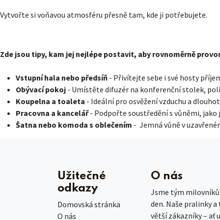
Vytvořte si voňavou atmosféru přesně tam, kde ji potřebujete.
Zde jsou tipy, kam jej nejlépe postavit, aby rovnoměrně provon
Vstupní hala nebo předsíň
- Přivítejte sebe i své hosty příj
Obývací pokoj
- Umístěte difuzér na konferenční stolek, pol
Koupelna a toaleta
- Ideální pro osvěžení vzduchu a dlouhotr
Pracovna a kancelář
- Podpořte soustředění s vůněmi, jako j
Šatna nebo komoda s oblečením
- Jemná vůně v uzavřeném 
Užitečné
O nás
odkazy
Jsme tým milovníků č
den. Naše pralinky a
Domovská stránka
větší zákazníky – ať 
O nás