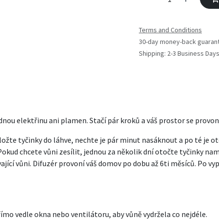
Terms and Conditions
30-day money-back guaran
Shipping: 2-3 Business Day
nou elektřinu ani plamen. Stačí pár kroků a váš prostor se provon
ožte tyčinky do láhve, nechte je pár minut nasáknout a po té je ot
Pokud chcete vůni zesílit, jednou za několik dní otočte tyčinky 
trvající vůni. Difuzér provoní váš domov po dobu až 6ti měsíců. Po 
mo vedle okna nebo ventilátoru, aby vůně vydržela co nejdéle.