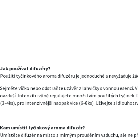
Jak používat difuzéry?
Použití tyčinkového aroma difuzéru je jednoduché a nevyžaduje žád
Sejměte víčko nebo odstraňte uzávěr z lahvičky s vonnou esencí. Vl
ovzduší. Intenzitu vůně regulujete množstvím použitých tyčinek. 
(3-4ks), pro intenzivnější naopak více (6-8ks). Užívejte si dlouho
Kam umístit tyčinkový aroma difuzér?
Umístěte difuzér na místo s mírným prouděním vzduchu, ale ne pří