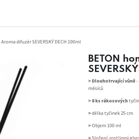
 Aroma difuzér SEVERSKÝ DECH 100ml
BETON hom
SEVERSKÝ
> Dlouhotrvající vůně
-
měsíců
> 8 ks rákosových
tyčin
>
délka tyčinek 25 cm
>
Objem 100 ml
>
Složení: rostlinný glyc