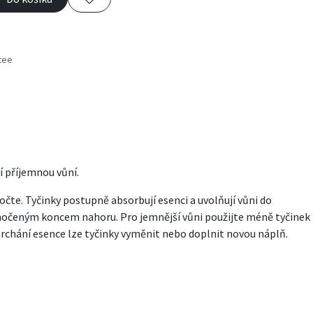
tee
s
í příjemnou vůní.
očte. Tyčinky postupně absorbují esenci a uvolňují vůni do
namočeným koncem nahoru. Pro jemnější vůni použijte méně tyčinek
vyprchání esence lze tyčinky vyměnit nebo doplnit novou náplň.