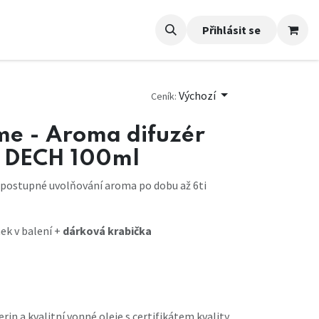
Přihlásit se
Výchozí
Ceník:
e - Aroma difuzér
 DECH 100ml
 postupné uvolňování aroma po dobu až 6ti
ek v balení +
dárková krabička
erin a kvalitní vonné oleje s certifikátem kvality