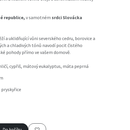
é republice,
v samotném
srdci Slovácka
ží a uklidňující vůni severského cedru, borovice a
ch a chladivých tónů navodí pocit čistého
rské pohody přímo ve vašem domově.
hličí, cypřiš, mátový eukalyptus, máta peprná
ám
 pryskyřice
Do košíku