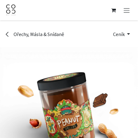
Přejít na obsah
Ořechy, Másla & Snídaně
Ceník