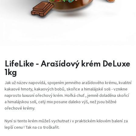
LifeLike - Arašídový krém DeLuxe
1kg
Jak už název napovídá, spojením jemného araší­dového krému, kvalitní
kakaové hmoty, kakaových bobů, skořice a hi­malájské soli - vznikne
naprosto luxusní ořechový krém. Hořká chuť , jemně doladěna skořicí
a himalájskou solí, celý mix posune daleko výš, než jsou běžné
ořechové krémy.
Nyní si tento krém můžeš vychutnat i v praktickém kilovém balení za
lepší cenu ! Tak na co troškařit.