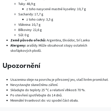
Tuky: 48,9 g
z toho nasycené mastné kyseliny: 10,7 g
Sacharidy: 17,7 g
z toho cukry: 3,5 g
Vláknina: 10,7 g
Bílkoviny: 22,6 g
Sůl: 0 g
Země původu ořechů:
Argentina, Ekvádor, Srí Lanka
Alergeny:
arašídy. Může obsahovat stopy ostatních
skořápkových plodů.
Upozornění
Usazenina oleje na povrchu je přirozený jev, stačí krém promíchat.
Nevystavujte slunečnímu záření.
Skladujte do teploty 25 °C a relativní vlhkosti 70 %.
Po otevření spotřebujte do 14 dnů.
Minimální trvanlivost do: viz spodní část obalu.