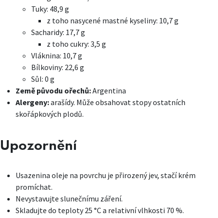
Tuky: 48,9 g
z toho nasycené mastné kyseliny: 10,7 g
Sacharidy: 17,7 g
z toho cukry: 3,5 g
Vláknina: 10,7 g
Bílkoviny: 22,6 g
Sůl: 0 g
Země původu ořechů:
Argentina
Alergeny:
arašídy. Může obsahovat stopy ostatních
skořápkových plodů.
Upozornění
Usazenina oleje na povrchu je přirozený jev, stačí krém
promíchat.
Nevystavujte slunečnímu záření.
Skladujte do teploty 25 °C a relativní vlhkosti 70 %.