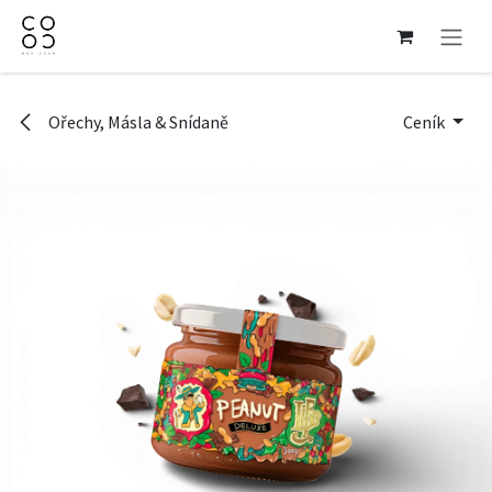
Přejít na obsah
Ořechy, Másla & Snídaně
Ceník