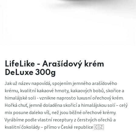
LifeLike - Arašídový krém
DeLuxe 300g
Jak už název napovídá, spojením jemného arašídového
krému, kvalitní kakaové hmoty, kakaových bobů, skořice a
himalájské soli - vznikne naprosto luxusní ořechový krém.
Hořká chuť, jemně doladěna skořicí a himalájskou solí – celý
mix posune daleko víš, než jsou běžné ořechové krémy.
Vyrábíme podle vlastní receptury z čerstvých ořechů a
kvalitní čokolády – přímo v České republice 🇨🇿