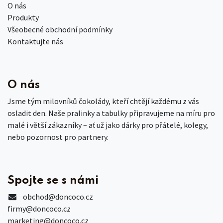
O nás
Produkty
Všeobecné obchodní podmínky
Kontaktujte nás
O nás
Jsme tým milovníků čokolády, kteří chtějí každému z vás
osladit den. Naše pralinky a tabulky připravujeme na míru pro
malé i větší zákazníky – ať už jako dárky pro přátelé, kolegy,
nebo pozornost pro partnery.
Spojte se s námi
obchod
@doncoco.cz
firmy@doncoco.cz
marketing@doncoco.cz