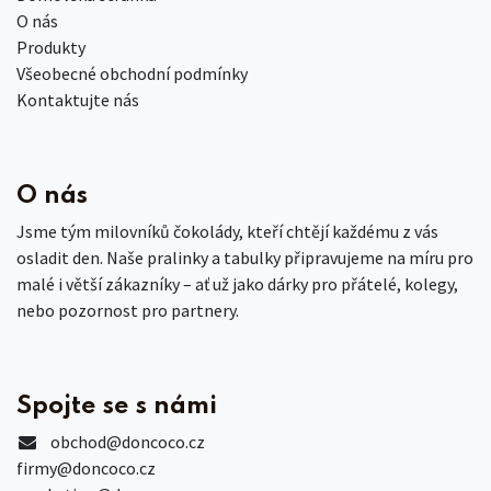
O nás
Produkty
Všeobecné obchodní podmínky
Kontaktujte nás
O nás
Jsme tým milovníků čokolády, kteří chtějí každému z vás
osladit den. Naše pralinky a tabulky připravujeme na míru pro
malé i větší zákazníky – ať už jako dárky pro přátelé, kolegy,
nebo pozornost pro partnery.
Spojte se s námi
obchod
@doncoco.cz
firmy@doncoco.cz