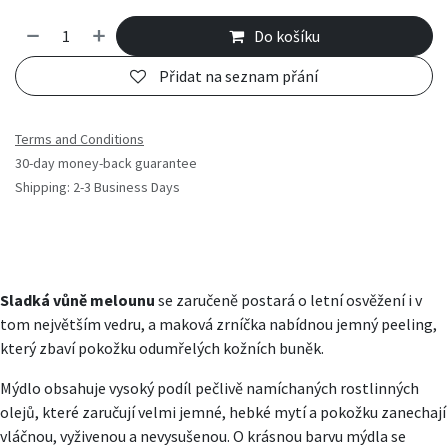
Do košíku
Přidat na seznam přání
Terms and Conditions
30-day money-back guarantee
Shipping: 2-3 Business Days
Sladká vůně melounu
se zaručeně postará o letní osvěžení i v
tom největším vedru, a maková zrníčka nabídnou jemný peeling,
který zbaví pokožku odumřelých kožních buněk.
Mýdlo obsahuje vysoký podíl pečlivě namíchaných rostlinných
olejů, které zaručují velmi jemné, hebké mytí a pokožku zanechají
vláčnou, vyživenou a nevysušenou. O krásnou barvu mýdla se