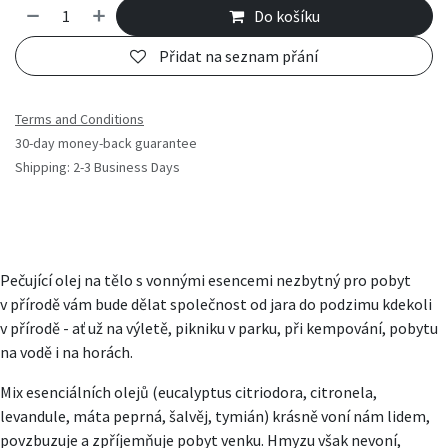
Do košíku
Přidat na seznam přání
Terms and Conditions
30-day money-back guarantee
Shipping: 2-3 Business Days
Pečující olej na tělo s vonnými esencemi nezbytný pro pobyt
v přírodě vám bude dělat společnost od jara do podzimu kdekoli
v přírodě - ať už na výletě, pikniku v parku, při kempování, pobytu
na vodě i na horách.
Mix esenciálních olejů (eucalyptus citriodora, citronela,
levandule, máta peprná, šalvěj, tymián) krásně voní nám lidem,
povzbuzuje a zpříjemňuje pobyt venku. Hmyzu však nevoní,