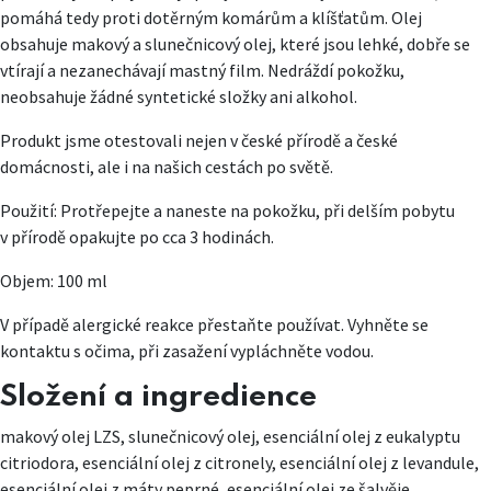
pomáhá tedy proti dotěrným komárům a klíšťatům. Olej
obsahuje makový a slunečnicový olej, které jsou lehké, dobře se
vtírají a nezanechávají mastný film. Nedráždí pokožku,
neobsahuje žádné syntetické složky ani alkohol.
Produkt jsme otestovali nejen v české přírodě a české
domácnosti, ale i na našich cestách po světě.
Použití: Protřepejte a naneste na pokožku, při delším pobytu
v přírodě opakujte po cca 3 hodinách.
Objem: 100 ml
V případě alergické reakce přestaňte používat. Vyhněte se
kontaktu s očima, při zasažení vypláchněte vodou.
Složení a ingredience
makový olej LZS, slunečnicový olej, esenciální olej z eukalyptu
citriodora, esenciální olej z citronely, esenciální olej z levandule,
esenciální olej z máty peprné, esenciální olej ze šalvěje,