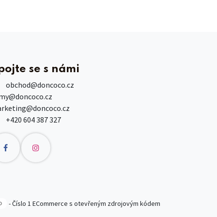
pojte se s námi
obchod
@doncoco.cz
rmy@doncoco.cz
rketing@doncoco.cz
+420 604 387 327
- Číslo 1
ECommerce s otevřeným zdrojovým kódem