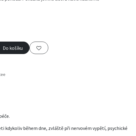
Do košíku
tee
s
péče.
ti kdykoliv během dne, zvláště při nervovém vypětí, psychické