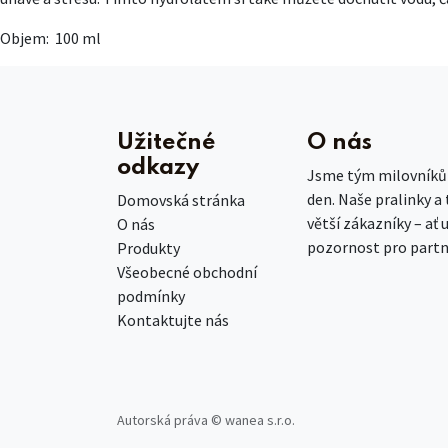
Objem: 100 ml
Užitečné
O nás
odkazy
Jsme tým milovníků č
den. Naše pralinky a
Domovská stránka
větší zákazníky – ať 
O nás
pozornost pro partn
Produkty
Všeobecné obchodní
podmínky
Kontaktujte nás
Autorská práva © wanea s.r.o.