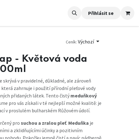
Přihlásit se
Výchozí
Ceník:
ap - Květová voda
100ml
e skrývá v pravidelné, důkladné, ale zároveň
která zahrnuje i použití přírodní pleťové vody
iných přidaných látek. Tento čistý
meduňkový
sme pro vás získali v té nejlepší možné kvalitě: je
lací v proslulém bulharském Růžovém údolí.
určený pro
suchou a zralou pleť
.
Meduňka
je
ími a zklidňujícími účinky a pozitivním
u pohodu. Pokožku jemně čistí a navíc nádherně