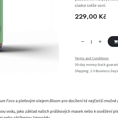
sladce svěže voní.
229,00
Kč
Terms and Conditions
30-day money-back guaran
Shipping: 2-3 Business Day
ure Face
a pleťovým olejem
Bloom
pro docílení té nejčistší možné 
vou vodu, jako základ našich práškových masek nebo k osvěžení ple
čaj nebo oblíbenou limonádu.