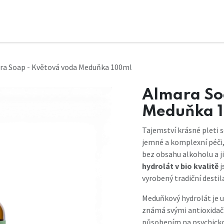
ra Soap - Květová voda Meduňka 100ml
Almara So
Meduňka 
Tajemství krásné pleti s
jemné a komplexní péči, 
bez obsahu alkoholu a j
hydrolát v bio kvalitě
j
vyrobený tradiční desti
Meduňkový hydrolát je 
známá svými antioxidačn
působením na psychicko