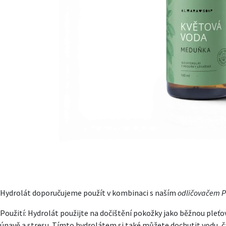
Hydrolát doporučujeme použít v kombinaci s naším
odličovačem P
Použití: Hydrolát použijte na dočištění pokožky jako běžnou pleťo
únavě a stresu. Tímto hydrolátem si také můžete dochutit vodu, 