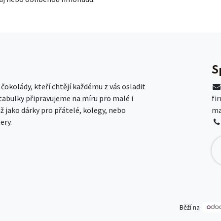
S
okolády, kteří chtějí každému z vás osladit
 tabulky připravujeme na míru pro malé i
fi
už jako dárky pro přátelé, kolegy, nebo
ma
ery.
Běží na