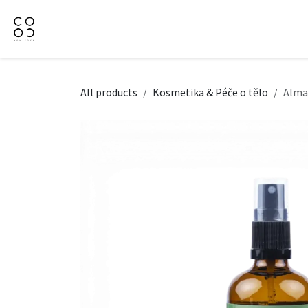
Přejít na obsah
Domů
Naše nabídka
Firemní dárky
O Nás
All products
Kosmetika & Péče o tělo
Alma