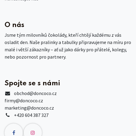
O nás
Jsme tým milovníků čokolády, kteří chtějí každému z vás
osladit den. Naše pralinky a tabulky připravujeme na míru pro
malé i větší zákazníky – ať už jako dárky pro přátelé, kolegy,
nebo pozornost pro partnery.
Spojte se s námi
obchod
@doncoco.cz
firmy@doncoco.cz
marketing@doncoco.cz
+420 604 387 327