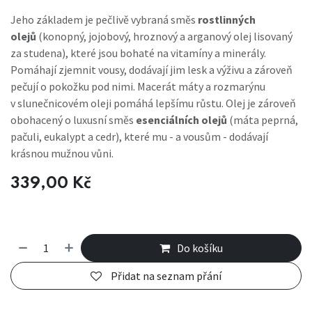
Jeho základem je pečlivě vybraná směs
rostlinných
olejů
(konopný, jojobový, hroznový a arganový olej lisovaný
za studena), které jsou bohaté na vitamíny a minerály.
Pomáhají zjemnit vousy, dodávají jim lesk a výživu a zároveň
pečují o pokožku pod nimi. Macerát máty a rozmarýnu
v slunečnicovém oleji pomáhá lepšímu růstu. Olej je zároveň
obohacený o luxusní směs
esenciálních olejů
(máta peprná,
pačuli, eukalypt a cedr), které mu - a vousům - dodávají
krásnou mužnou vůni.
339,00
Kč
Do košíku
Přidat na seznam přání