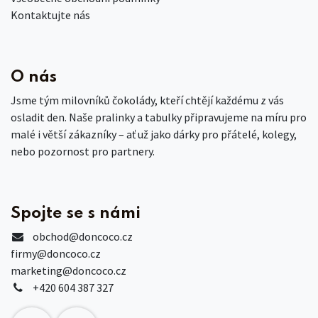
Kontaktujte nás
O nás
Jsme tým milovníků čokolády, kteří chtějí každému z vás
osladit den. Naše pralinky a tabulky připravujeme na míru pro
malé i větší zákazníky – ať už jako dárky pro přátelé, kolegy,
nebo pozornost pro partnery.
Spojte se s námi
obchod
@doncoco.cz
firmy@doncoco.cz
marketing@doncoco.cz
+420 604 387 327