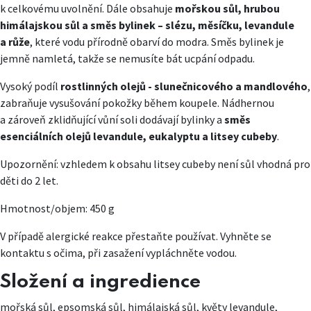
k celkovému uvolnění. Dále obsahuje
mořskou sůl, hrubou
himálajskou sůl a směs bylinek – slézu, měsíčku, levandule
a růže
, které vodu přírodně obarví do modra. Směs bylinek je
jemně namletá, takže se nemusíte bát ucpání odpadu.
Vysoký podíl
rostlinných olejů - slunečnicového a mandlového
,
zabraňuje vysušování pokožky během koupele. Nádhernou
a zároveň zklidňující vůní soli dodávají bylinky a
směs
esenciálních olejů levandule, eukalyptu a litsey cubeby
.
Upozornění: vzhledem k obsahu litsey cubeby není sůl vhodná pro
děti do 2 let.
Hmotnost/objem: 450 g
V případě alergické reakce přestaňte používat. Vyhněte se
kontaktu s očima, při zasažení vypláchněte vodou.
Složení a ingredience
mořská sůl, epsomská sůl, himálajská sůl, květy levandule,