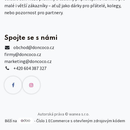
malé i větší zákazníky – ať už jako dárky pro přátelé, kolegy,
nebo pozornost pro partnery.
Spojte se s námi
obchod
@doncoco.cz
firmy@doncoco.cz
marketing@doncoco.cz
+420 604 387 327
Autorská práva © wanea s.r.o.
Běží na
- Číslo 1
ECommerce s otevřeným zdrojovým kódem