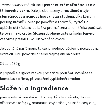
Tropical Sunset
má základ z
jemně mleté mořské soli a bio
třtinového cukru
. Dále je obohacený o
rostlinné oleje –
slunečnicový a ricinový lisovaný za studena
, díky kterým
peeling krásně klouže po pokožce a zároveň ji vyživí. Po
opláchnutí zůstane pokožka promaštěná a není třeba používat
tělové mléko či olej. Složení doplňuje čistě přírodní barvivo
ve formě prášku z lyofilizovaného ovoce.
Je ovoněný parfémem, takže jej nedoporučujeme používat na
extra citlivou pokožku a samozřejmě ani na obličej.
Obsah: 180 g
V případě alergické reakce přestaňte používat. Vyhněte se
kontaktu s očima, při zasažení vypláchněte vodou.
Složení a ingredience
jemně mletá mořská sůl, bio světlý třtinový cukr, drcené
ořechové skořápky, mandarinkový prášek, slunečnicový olej,