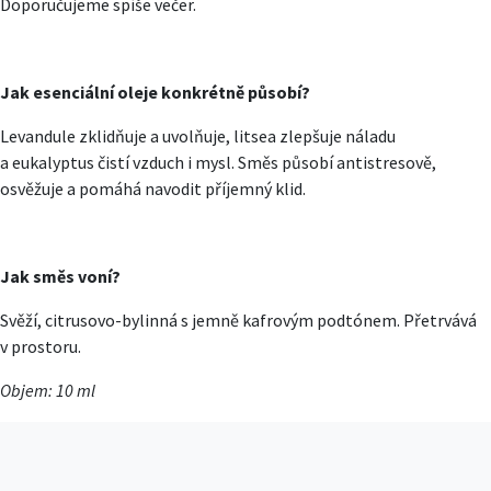
Doporučujeme spíše večer.
Jak esenciální oleje konkrétně působí?
Levandule zklidňuje a uvolňuje, litsea zlepšuje náladu
a eukalyptus čistí vzduch i mysl. Směs působí antistresově,
osvěžuje a pomáhá navodit příjemný klid.
Jak směs voní?
Svěží, citrusovo-bylinná s jemně kafrovým podtónem. Přetrvává
v prostoru.
Objem: 10 ml