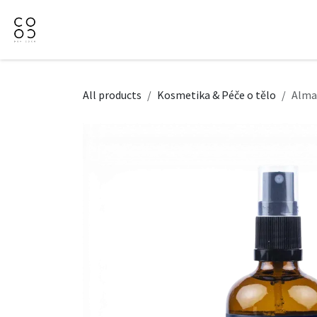
Přejít na obsah
Domů
Naše nabídka
Firemní dárky
O Nás
All products
Kosmetika & Péče o tělo
Almar