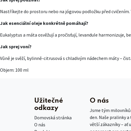
Nastříkejte do prostoru nebo na jógovou podložku před cvičením. 
Jak esenciální oleje konkrétně pomáhají?
Eukalyptus a máta osvěžují a pročisťují, levandule harmonizuje, b
Jak sprej voní?
Vůně je svěží, bylinně-citrusová s chladivým nádechem máty – čist
Objem: 100 ml
Užitečné
O nás
odkazy
Jsme tým milovníků č
den. Naše pralinky a
Domovská stránka
větší zákazníky – ať 
O nás