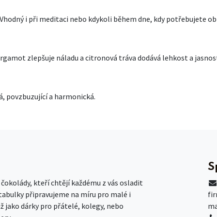
Vhodný i při meditaci nebo kdykoli během dne, kdy potřebujete obn
ergamot zlepšuje náladu a citronová tráva dodává lehkost a jasnos
á, povzbuzující a harmonická.
S
okolády, kteří chtějí každému z vás osladit
 tabulky připravujeme na míru pro malé i
fi
už jako dárky pro přátelé, kolegy, nebo
ma