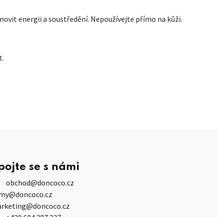
ovit energii a soustředění. Nepoužívejte přímo na kůži.
t.
pojte se s námi
obchod
@doncoco.cz
rmy@doncoco.cz
rketing@doncoco.cz