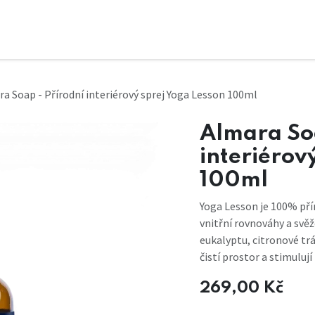
a Soap - Přírodní interiérový sprej Yoga Lesson 100ml
Almara So
interiérov
100ml
Yoga Lesson je 100% pří
vnitřní rovnováhy a svěž
eukalyptu, citronové tr
čistí prostor a stimulují
269,00
Kč