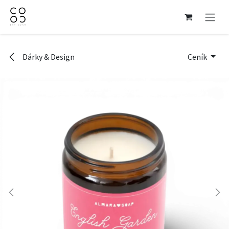
Přejít na obsah
Dárky & Design
Ceník