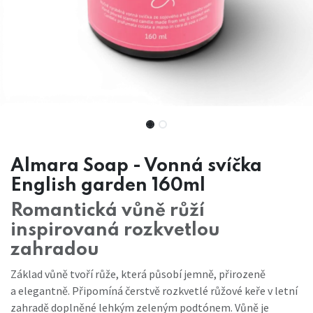
Almara Soap - Vonná svíčka
English garden 160ml
Romantická vůně růží
inspirovaná rozkvetlou
zahradou
Základ vůně tvoří růže, která působí jemně, přirozeně
a elegantně. Připomíná čerstvě rozkvetlé růžové keře v letní
zahradě doplněné lehkým zeleným podtónem. Vůně je