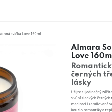
Vonná svíčka Love 160ml
Almara So
Love 160m
Romantick
černých tř
lásky
Užijte si jedinečný zážit
s vůní sladkých černých 
meditaci i zamilované v
kouzlo romantiky a tepla