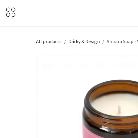
Přejít na obsah
Domů
Naše nabídka
Firemní dárky
O Nás
All products
Dárky & Design
Almara Soap - 