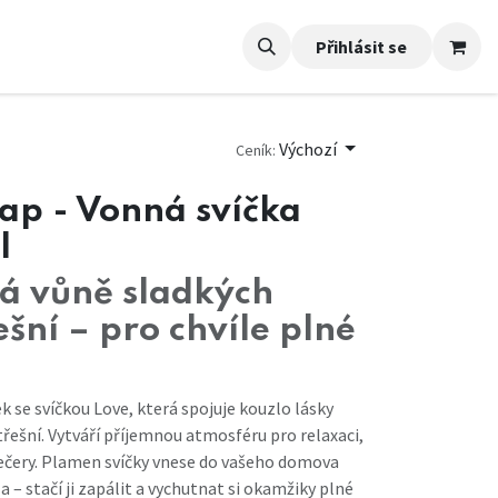
Přihlásit se
Výchozí
Ceník:
ap - Vonná svíčka
l
á vůně sladkých
ešní – pro chvíle plné
ek se svíčkou Love, která spojuje kouzlo lásky
třešní. Vytváří příjemnou atmosféru pro relaxaci,
ečery. Plamen svíčky vnese do vašeho domova
 – stačí ji zapálit a vychutnat si okamžiky plné