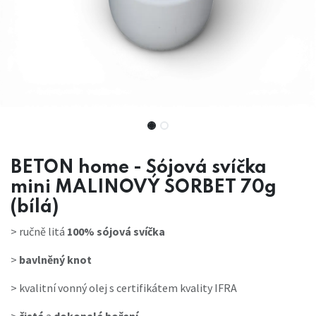
BETON home - Sójová svíčka
mini MALINOVÝ SORBET 70g
(bílá)
>
ručně litá
100% sójová svíčka
>
bavlněný knot
>
kvalitní vonný olej s certifikátem kvality IFRA
>
čisté
a
dokonalé hoření