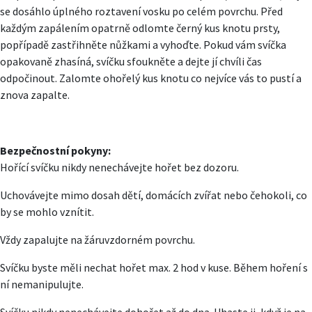
se dosáhlo úplného roztavení vosku po celém povrchu. Před
každým zapálením opatrně odlomte černý kus knotu prsty,
popřípadě zastřihněte nůžkami a vyhoďte. Pokud vám svíčka
opakovaně zhasíná, svíčku sfoukněte a dejte jí chvíli čas
odpočinout. Zalomte ohořelý kus knotu co nejvíce vás to pustí a
znova zapalte.
Bezpečnostní pokyny:
Hořící svíčku nikdy nenechávejte hořet bez dozoru.
Uchovávejte mimo dosah dětí, domácích zvířat nebo čehokoli, co
by se mohlo vznítit.
Vždy zapalujte na žáruvzdorném povrchu.
Svíčku byste měli nechat hořet max. 2 hod v kuse. Během hoření s
ní nemanipulujte.