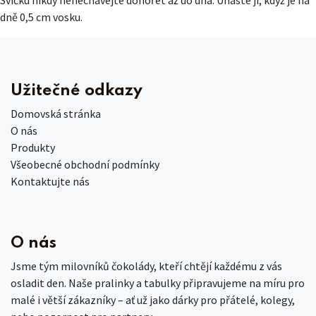
Svíčku nikdy nenechávejte dohořet až do dna. Uhaste ji, když je na
dně 0,5 cm vosku.
Užitečné odkazy
Domovská stránka
O nás
Produkty
Všeobecné obchodní podmínky
Kontaktujte nás
O nás
Jsme tým milovníků čokolády, kteří chtějí každému z vás
osladit den. Naše pralinky a tabulky připravujeme na míru pro
malé i větší zákazníky – ať už jako dárky pro přátelé, kolegy,