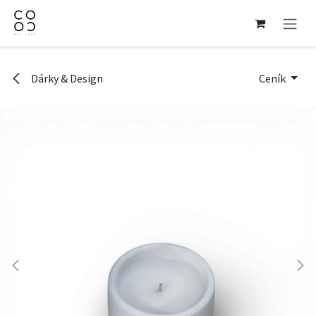
Přejít na obsah
Dárky & Design
Ceník