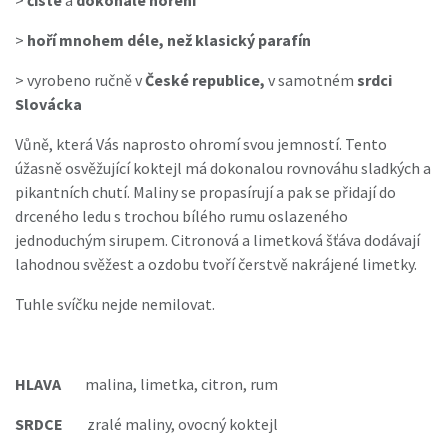
>
hoří mnohem déle, než klasický parafín
>
vyrobeno ručně v
České republice,
v samotném
srdci
Slovácka
Vůně, která Vás naprosto ohromí svou jemností. Tento
úžasně osvěžující koktejl má dokonalou rovnováhu sladkých a
pikantních chutí. Maliny se propasírují a pak se přidají do
drceného ledu s trochou bílého rumu oslazeného
jednoduchým sirupem. Citronová a limetková šťáva dodávají
lahodnou svěžest a ozdobu tvoří čerstvě nakrájené limetky.
Tuhle svíčku nejde nemilovat.
HLAVA
malina, limetka, citron, rum
SRDCE
zralé maliny, ovocný koktejl