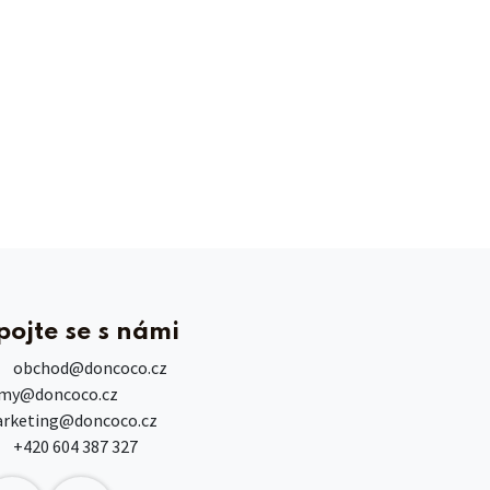
pojte se s námi
obchod
@doncoco.cz
rmy@doncoco.cz
rketing@doncoco.cz
+420 604 387 327