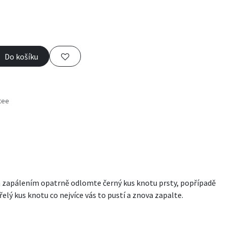
Do košíku
tee
s
ým zapálením opatrně odlomte černý kus knotu prsty, popřípadě
lý kus knotu co nejvíce vás to pustí a znova zapalte.