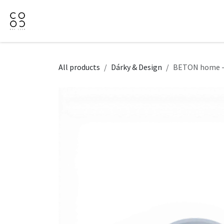
Přejít na obsah
Domů
Naše nabídka
Firemní dárky
O Nás
All products
Dárky & Design
BETON home - 