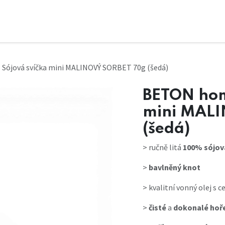
Sójová svíčka mini MALINOVÝ SORBET 70g (šedá)
BETON hom
mini MAL
(šedá)
>
ručně litá
100% sójová
>
bavlněný knot
>
kvalitní vonný olej s c
>
čisté
a
dokonalé hoř