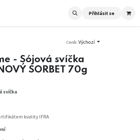
Přihlásit se
Výchozí
Ceník:
e - Sójová svíčka
INOVÝ SORBET 70g
 svíčka
ertifikátem kvality IFRA
ení