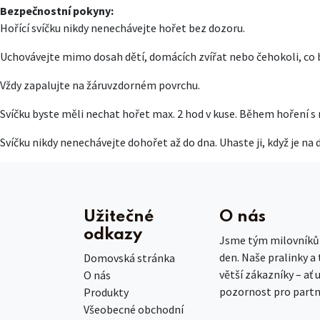
Bezpečnostní pokyny:
Hořící svíčku nikdy nenechávejte hořet bez dozoru.
Uchovávejte mimo dosah dětí, domácích zvířat nebo čehokoli, co b
Vždy zapalujte na žáruvzdorném povrchu.
Svíčku byste měli nechat hořet max. 2 hod v kuse. Během hoření s 
Svíčku nikdy nenechávejte dohořet až do dna. Uhaste ji, když je na 
Užitečné
O nás
odkazy
Jsme tým milovníků č
den. Naše pralinky a
Domovská stránka
větší zákazníky – ať 
O nás
pozornost pro partn
Produkty
Všeobecné obchodní