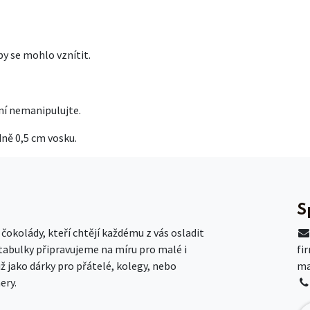
y se mohlo vznítit.
ní nemanipulujte.
dně 0,5 cm vosku.
S
okolády, kteří chtějí každému z vás osladit
 tabulky připravujeme na míru pro malé i
fi
už jako dárky pro přátelé, kolegy, nebo
ma
ery.