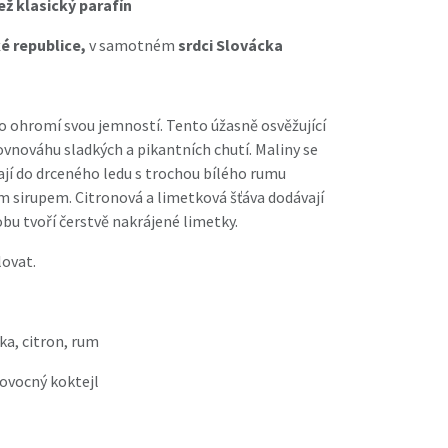
ž klasický parafín
é republice,
v samotném
srdci Slovácka
o ohromí svou jemností. Tento úžasně osvěžující
vnováhu sladkých a pikantních chutí. Maliny se
dají do drceného ledu s trochou bílého rumu
 sirupem. Citronová a limetková šťáva dodávají
bu tvoří čerstvě nakrájené limetky.
lovat.
, citron, rum
vocný koktejl