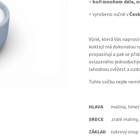
>
hoří mnohem déle, ne
>
vyrobeno ručně v
Česk
Vůně, která Vás naprost
koktejl má dokonalou ro
propasírují a pak se při
oslazeného jednoduchým
lahodnou svěžest a ozdo
Tuhle svíčku nejde nemi
HLAVA
malina, limetka
SRDCE
zralé maliny, o
ZÁKLAD
cukrový sirup